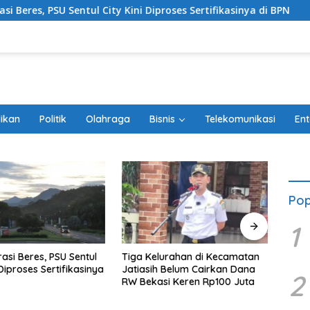
entul City Kini Diproses Sertifikasinya di BPN
Tiga Kelu
ikan
Politik
Olahraga
Bisnis
Telekomunikasi
Ent
Pop
1
Tiga Kelurahan di Kecamatan
Taklukkan Persib Bandung di
Jatiasih Belum Cairkan Dana
Adu Penalti, Persebaya
2
RW Bekasi Keren Rp100 Juta
Surabaya Juara Piala Presiden
2026