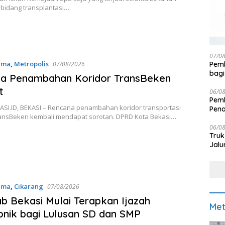
i bidang transplantasi…
07/0
ama
,
Metropolis
Pemk
07/08/2026
bagi
a Penambahan Koridor TransBeken
t
06/0
Pemk
SI.ID, BEKASI – Rencana penambahan koridor transportasi
Pen
ansBeken kembali mendapat sorotan. DPRD Kota Bekasi…
06/0
Truk
Jalu
ama
,
Cikarang
07/08/2026
 Bekasi Mulai Terapkan Ijazah
Met
onik bagi Lulusan SD dan SMP