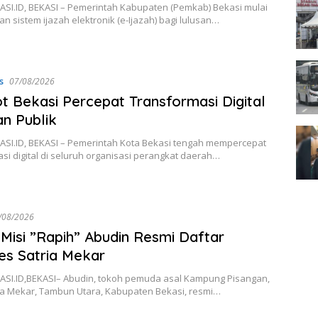
SI.ID, BEKASI – Pemerintah Kabupaten (Pemkab) Bekasi mulai
 sistem ijazah elektronik (e-Ijazah) bagi lulusan…
s
07/08/2026
 Bekasi Percepat Transformasi Digital
n Publik
SI.ID, BEKASI – Pemerintah Kota Bekasi tengah mempercepat
si digital di seluruh organisasi perangkat daerah…
/08/2026
Misi ”Rapih” Abudin Resmi Daftar
s Satria Mekar
SI.ID,BEKASI– Abudin, tokoh pemuda asal Kampung Pisangan,
ia Mekar, Tambun Utara, Kabupaten Bekasi, resmi…