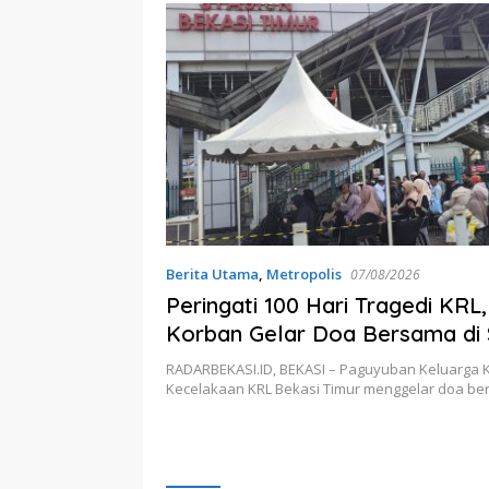
Berita Utama
,
Metropolis
07/08/2026
Peringati 100 Hari Tragedi KRL
Korban Gelar Doa Bersama di 
Bekasi Timur
RADARBEKASI.ID, BEKASI – Paguyuban Keluarga 
Kecelakaan KRL Bekasi Timur menggelar doa be