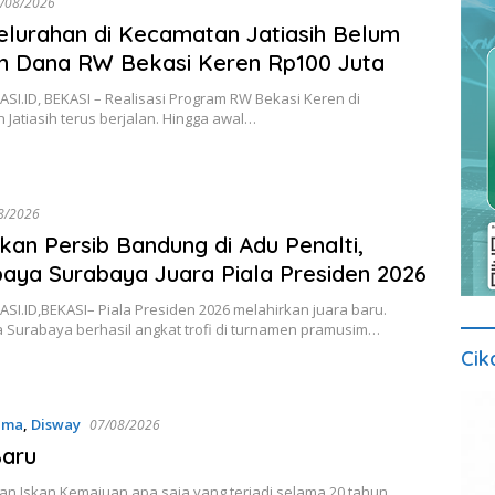
/08/2026
elurahan di Kecamatan Jatiasih Belum
n Dana RW Bekasi Keren Rp100 Juta
I.ID, BEKASI – Realisasi Program RW Bekasi Keren di
Jatiasih terus berjalan. Hingga awal…
8/2026
kan Persib Bandung di Adu Penalti,
aya Surabaya Juara Piala Presiden 2026
I.ID,BEKASI– Piala Presiden 2026 melahirkan juara baru.
 Surabaya berhasil angkat trofi di turnamen pramusim…
Cik
ama
,
Disway
07/08/2026
Baru
an Iskan Kemajuan apa saja yang terjadi selama 20 tahun