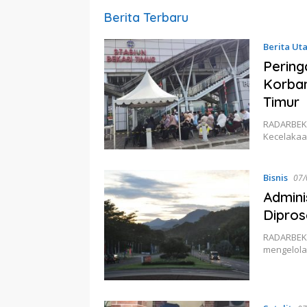
Radarbekasi.id
Berita Terbaru
Berita Ut
Pering
Korban
Timur
RADARBEKA
Kecelakaa
Bisnis
07/
Admini
Dipros
RADARBEKA
mengelola