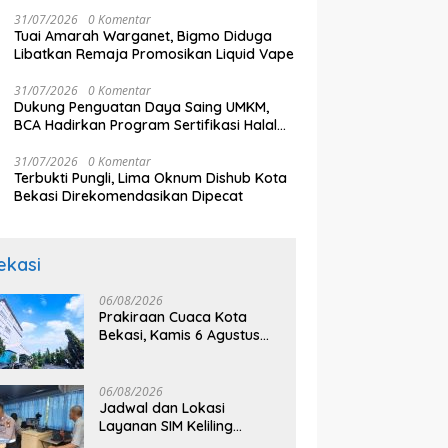
31/07/2026
0 Komentar
Tuai Amarah Warganet, Bigmo Diduga
Libatkan Remaja Promosikan Liquid Vape
31/07/2026
0 Komentar
Dukung Penguatan Daya Saing UMKM,
BCA Hadirkan Program Sertifikasi Halal
dan Pelatihan Usaha di KCU Tanjung Priok
31/07/2026
0 Komentar
Terbukti Pungli, Lima Oknum Dishub Kota
Bekasi Direkomendasikan Dipecat
ekasi
06/08/2026
Prakiraan Cuaca Kota
Bekasi, Kamis 6 Agustus
2026, BMKG: Diprediksi
Cerah Terik
06/08/2026
Jadwal dan Lokasi
Layanan SIM Keliling
Bekasi Kamis 6 Agustus