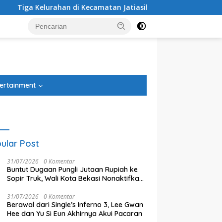
rahan di Kecamatan Jatiasih Belum Cairkan Dana RW Bekasi Ker
tutup
ertainment
ular Post
31/07/2026
0 Komentar
Buntut Dugaan Pungli Jutaan Rupiah ke
Sopir Truk, Wali Kota Bekasi Nonaktifkan
Yang Baru
Wacana Penambahan Korid
Oknum Petugas Dishub
TransBeken Disorot
31/07/2026
0 Komentar
Berawal dari Single’s Inferno 3, Lee Gwan
Hee dan Yu Si Eun Akhirnya Akui Pacaran