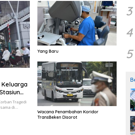
3
4
5
Yang Baru
B
, Keluarga
Stasiun
Korban Tragedi
rsama di…
Wacana Penambahan Koridor
TransBeken Disorot