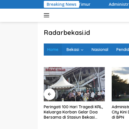
Langsung
rsama di Stasiun Bekasi Timur
Breaking News
Administrasi Beres, PSU S
ke
konten
tutup
Radarbekasi.id
Berita
Bekasi
Home
Bekasi
Nasional
Pendid
Nomor
Satu
Administrasi Beres, PSU Sentul
ingati 100 Hari Tragedi KRL,
City Kini Diproses Sertifikasinya
uarga Korban Gelar Doa
di BPN
sama di Stasiun Bekasi
mur