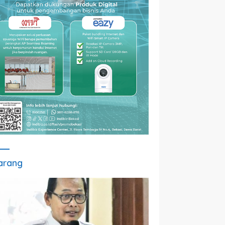
arang