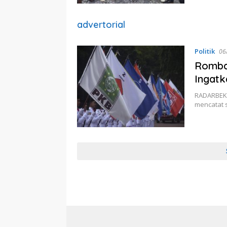
advertorial
Politik
06
Romba
Ingatk
RADARBEKA
mencatat s