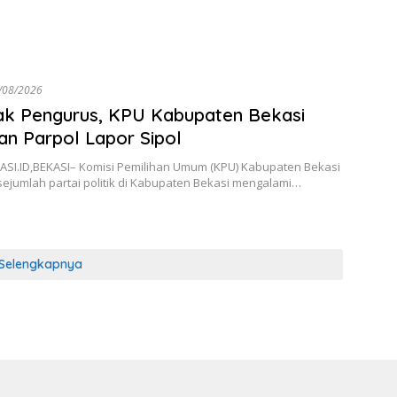
/08/2026
k Pengurus, KPU Kabupaten Bekasi
an Parpol Lapor Sipol
SI.ID,BEKASI– Komisi Pemilihan Umum (KPU) Kabupaten Bekasi
ejumlah partai politik di Kabupaten Bekasi mengalami…
Selengkapnya