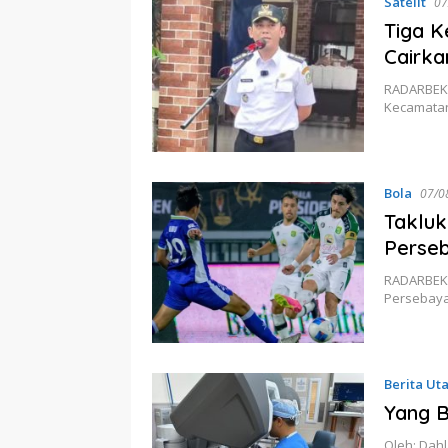
Satelit
07
Tiga K
Cairka
RADARBEKAS
Kecamatan 
Bola
07/0
Takluk
Perseb
RADARBEKAS
Persebaya
Berita Ut
Yang 
Oleh: Dahl