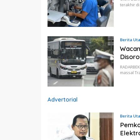
terakhir d
Berita Ut
Wacan
Disoro
RADARBEKA
massal Tr
Advertorial
Berita Ut
Pemkab
Elektr