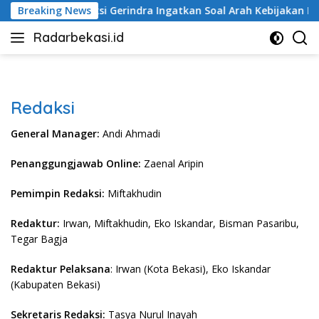
Langsung
ru
Breaking News
Fraksi Gerindra Ingatkan Soal Arah Kebijakan Pemk
ke
Radarbekasi.id
konten
Berita
Bekasi
Nomor
Satu
Redaksi
General Manager:
Andi Ahmadi
Penanggungjawab Online:
Zaenal Aripin
Pemimpin Redaksi:
Miftakhudin
Redaktur:
Irwan, Miftakhudin, Eko Iskandar, Bisman Pasaribu,
Tegar Bagja
Redaktur Pelaksana
: Irwan (Kota Bekasi), Eko Iskandar
(Kabupaten Bekasi)
Sekretaris Redaksi:
Tasya Nurul Inayah