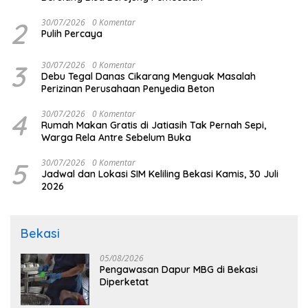
2
30/07/2026
0 Komentar
Pulih Percaya
3
30/07/2026
0 Komentar
Debu Tegal Danas Cikarang Menguak Masalah
Perizinan Perusahaan Penyedia Beton
4
30/07/2026
0 Komentar
Rumah Makan Gratis di Jatiasih Tak Pernah Sepi,
Warga Rela Antre Sebelum Buka
5
30/07/2026
0 Komentar
Jadwal dan Lokasi SIM Keliling Bekasi Kamis, 30 Juli
2026
Bekasi
05/08/2026
Pengawasan Dapur MBG di Bekasi
Diperketat