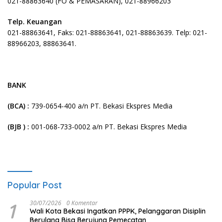
021-88863640 (FO & PEMASARAN), 021-88966203
Telp. Keuangan
021-88863641, Faks: 021-88863641, 021-88863639. Telp: 021-
88966203, 88863641.
BANK
(
BCA) :
739-0654-400 a/n PT. Bekasi Ekspres Media
(BJB ) :
001-068-733-0002 a/n PT. Bekasi Ekspres Media
Popular Post
1
30/07/2026
0 Komentar
Wali Kota Bekasi Ingatkan PPPK, Pelanggaran Disiplin
Berulang Bisa Berujung Pemecatan