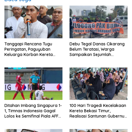
Tanggapi Rencana Tugu
Debu Tegal Danas Cikarang
Peringatan, Paguyuban
Belum Teratasi, Warga
Keluarga Korban Kereta
Sampaikan Sejumlah
Bekasi Timur: Kami Ingin
Tuntutan
Perbaikan Sistem
Keselamatan Lebih Dulu
Ditahan Imbang Singapura 1-
100 Hari Tragedi Kecelakaan
1, Timnas Indonesia Gagal
Kereta Bekasi Timur,
Lolos ke Semifinal Piala AFF
Realisasi Santunan Gubernur
2026
Jabar Belum Merata