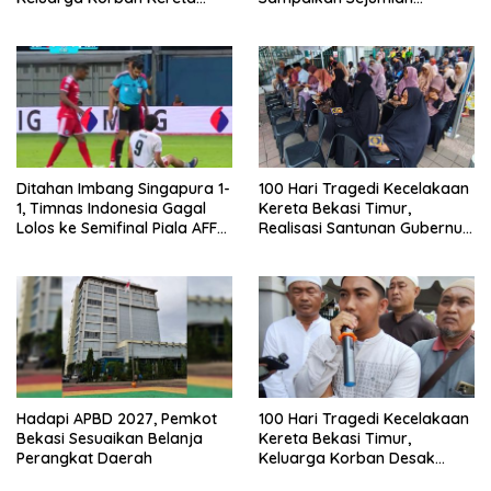
Bekasi Timur: Kami Ingin
Tuntutan
Perbaikan Sistem
Keselamatan Lebih Dulu
Ditahan Imbang Singapura 1-
100 Hari Tragedi Kecelakaan
1, Timnas Indonesia Gagal
Kereta Bekasi Timur,
Lolos ke Semifinal Piala AFF
Realisasi Santunan Gubernur
2026
Jabar Belum Merata
Hadapi APBD 2027, Pemkot
100 Hari Tragedi Kecelakaan
Bekasi Sesuaikan Belanja
Kereta Bekasi Timur,
Perangkat Daerah
Keluarga Korban Desak
Keadilan dan Transparansi