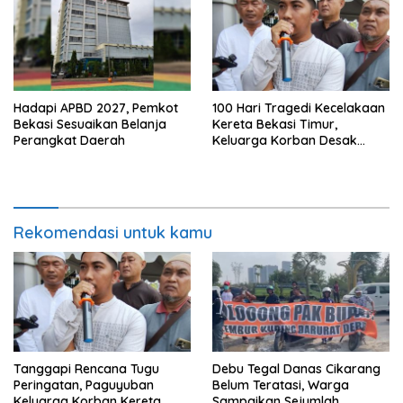
Hadapi APBD 2027, Pemkot
100 Hari Tragedi Kecelakaan
Bekasi Sesuaikan Belanja
Kereta Bekasi Timur,
Perangkat Daerah
Keluarga Korban Desak
Keadilan dan Transparansi
Hasil Investigasi
Rekomendasi untuk kamu
Tanggapi Rencana Tugu
Debu Tegal Danas Cikarang
Peringatan, Paguyuban
Belum Teratasi, Warga
Keluarga Korban Kereta
Sampaikan Sejumlah