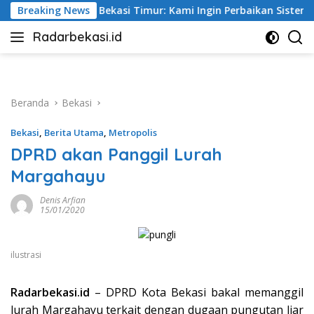
Langsung
 Kami Ingin Perbaikan Sistem Keselamatan Lebih Dulu
Breaking News
ke
Radarbekasi.id
konten
Berita
Bekasi
Nomor
Satu
Beranda
Bekasi
Bekasi
,
Berita Utama
,
Metropolis
DPRD akan Panggil Lurah
Margahayu
Denis Arfian
15/01/2020
ilustrasi
Radarbekasi.id
– DPRD Kota Bekasi bakal memanggil
lurah Margahayu terkait dengan dugaan pungutan liar