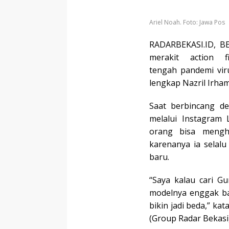
Ariel Noah. Foto: Jawa Pos
RADARBEKASI.ID, BE
merakit action 
tengah pandemi vir
lengkap Nazril Irham
Saat berbincang d
melalui Instagram L
orang bisa mengh
karenanya ia selal
baru.
“Saya kalau cari G
modelnya enggak ba
bikin jadi beda,” ka
(Group Radar Bekasi)