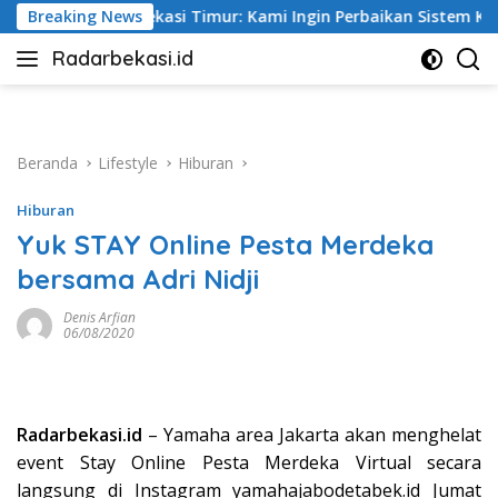
Langsung
r: Kami Ingin Perbaikan Sistem Keselamatan Lebih Dulu
Breaking News
ke
Radarbekasi.id
konten
Berita
Bekasi
Nomor
Satu
Beranda
Lifestyle
Hiburan
Hiburan
Yuk STAY Online Pesta Merdeka
bersama Adri Nidji
Denis Arfian
06/08/2020
Radarbekasi.id
– Yamaha area Jakarta akan menghelat
event Stay Online Pesta Merdeka Virtual secara
langsung di Instagram yamahajabodetabek.id Jumat