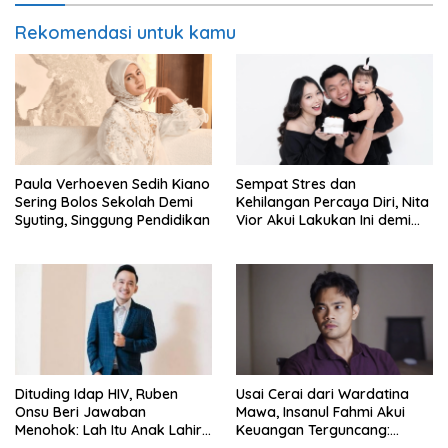
Rekomendasi untuk kamu
Paula Verhoeven Sedih Kiano
Sempat Stres dan
Sering Bolos Sekolah Demi
Kehilangan Percaya Diri, Nita
Syuting, Singgung Pendidikan
Vior Akui Lakukan Ini demi
Bahagia Lagi
Dituding Idap HIV, Ruben
Usai Cerai dari Wardatina
Onsu Beri Jawaban
Mawa, Insanul Fahmi Akui
Menohok: Lah Itu Anak Lahir
Keuangan Terguncang:
dari Mana?
Ngaruh ke Ekonomi Juga