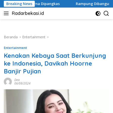
Langsung
pangkas
Breaking News
Rampung Dibangun, Polder Bulak Tinggi Jatira
ke
Radarbekasi.id
konten
Berita
Bekasi
Nomor
Satu
Beranda
Entertainment
Entertainment
Kenakan Kebaya Saat Berkunjung
ke Indonesia, Davikah Hoorne
Banjir Pujian
Dea
06/08/2024