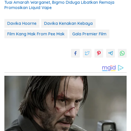
Tuai Amarah Warganet, Bigmo Diduga Libatkan Remaja
Promosikan Liquid Vape
Davika Hoorne
Davika Kenakan Kebaya
Film Kang Mak From Pee Mak
Gala Premier Film