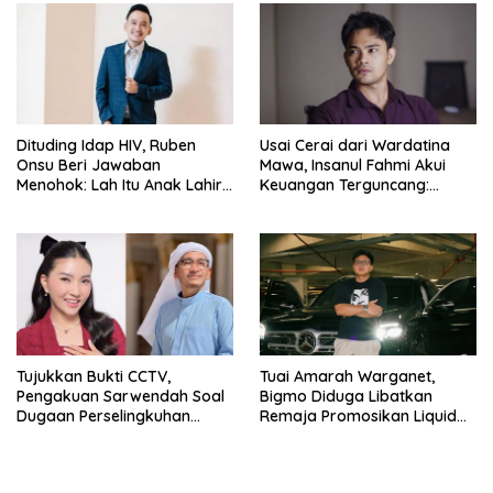
Dituding Idap HIV, Ruben
Usai Cerai dari Wardatina
Onsu Beri Jawaban
Mawa, Insanul Fahmi Akui
Menohok: Lah Itu Anak Lahir
Keuangan Terguncang:
dari Mana?
Ngaruh ke Ekonomi Juga
Tujukkan Bukti CCTV,
Tuai Amarah Warganet,
Pengakuan Sarwendah Soal
Bigmo Diduga Libatkan
Dugaan Perselingkuhan
Remaja Promosikan Liquid
Ruben Onsu Jadi Sorotan
Vape