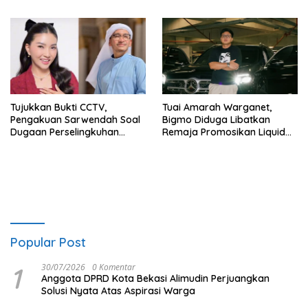
Tujukkan Bukti CCTV,
Tuai Amarah Warganet,
Pengakuan Sarwendah Soal
Bigmo Diduga Libatkan
Dugaan Perselingkuhan
Remaja Promosikan Liquid
Ruben Onsu Jadi Sorotan
Vape
Popular Post
1
30/07/2026
0 Komentar
Anggota DPRD Kota Bekasi Alimudin Perjuangkan
Solusi Nyata Atas Aspirasi Warga