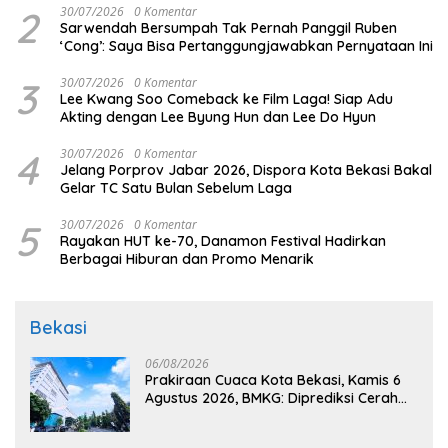
2
30/07/2026
0 Komentar
Sarwendah Bersumpah Tak Pernah Panggil Ruben
‘Cong’: Saya Bisa Pertanggungjawabkan Pernyataan Ini
3
30/07/2026
0 Komentar
Lee Kwang Soo Comeback ke Film Laga! Siap Adu
Akting dengan Lee Byung Hun dan Lee Do Hyun
4
30/07/2026
0 Komentar
Jelang Porprov Jabar 2026, Dispora Kota Bekasi Bakal
Gelar TC Satu Bulan Sebelum Laga
5
30/07/2026
0 Komentar
Rayakan HUT ke-70, Danamon Festival Hadirkan
Berbagai Hiburan dan Promo Menarik
Bekasi
06/08/2026
Prakiraan Cuaca Kota Bekasi, Kamis 6
Agustus 2026, BMKG: Diprediksi Cerah
Terik