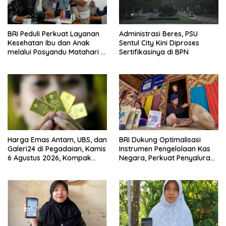
BRI Peduli Perkuat Layanan
Administrasi Beres, PSU
Kesehatan Ibu dan Anak
Sentul City Kini Diproses
melalui Posyandu Matahari di
Sertifikasinya di BPN
Desa Brilian Hargobinangun
Sleman
Harga Emas Antam, UBS, dan
BRI Dukung Optimalisasi
Galeri24 di Pegadaian, Kamis
Instrumen Pengelolaan Kas
6 Agustus 2026, Kompak
Negara, Perkuat Penyaluran
Meroket
Kredit Berkualitas untuk
Mendorong Sektor Riil