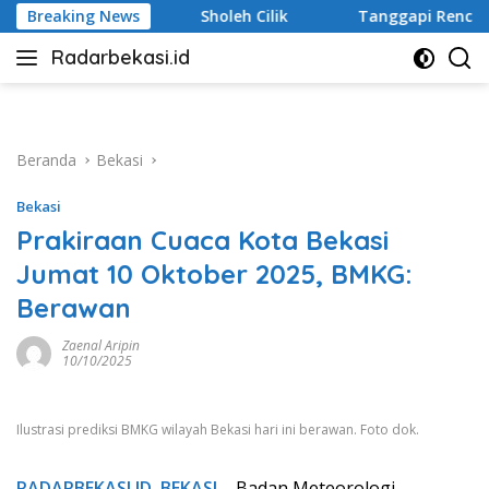
Langsung
Sholeh Cilik
Breaking News
Tanggapi Rencana Tugu Peringatan, Paguy
ke
Radarbekasi.id
konten
Berita
Bekasi
Nomor
Satu
Beranda
Bekasi
Bekasi
Prakiraan Cuaca Kota Bekasi
Jumat 10 Oktober 2025, BMKG:
Berawan
Zaenal Aripin
10/10/2025
Ilustrasi prediksi BMKG wilayah Bekasi hari ini berawan. Foto dok.
RADARBEKASI.ID, BEKASI
– Badan Meteorologi,