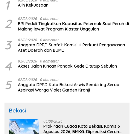
1
02/08/2026
0 Komentar
Alih Kekuasaan
2
02/08/2026
0 Komentar
BRI Peduli Tingkatkan Kapasitas Peternak Sapi Perah di
Malang lewat Program Klaster Unggulan
3
02/08/2026
0 Komentar
Anggota DPRD Syafe’i: Komisi III Perkuat Pengawasan
Aset Daerah dan BUMD
4
02/08/2026
0 Komentar
Akses Jalan Kincan Pondok Gede Ditutup Sebulan
5
02/08/2026
0 Komentar
Anggota DPRD Kota Bekasi Arwis Sembiring Serap
Aspirasi Warga Violet Garden Kranji
Bekasi
06/08/2026
Prakiraan Cuaca Kota Bekasi, Kamis 6
Agustus 2026, BMKG: Diprediksi Cerah