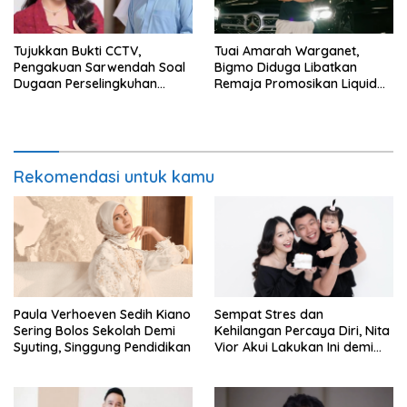
Tujukkan Bukti CCTV,
Tuai Amarah Warganet,
Pengakuan Sarwendah Soal
Bigmo Diduga Libatkan
Dugaan Perselingkuhan
Remaja Promosikan Liquid
Ruben Onsu Jadi Sorotan
Vape
Rekomendasi untuk kamu
Paula Verhoeven Sedih Kiano
Sempat Stres dan
Sering Bolos Sekolah Demi
Kehilangan Percaya Diri, Nita
Syuting, Singgung Pendidikan
Vior Akui Lakukan Ini demi
Bahagia Lagi