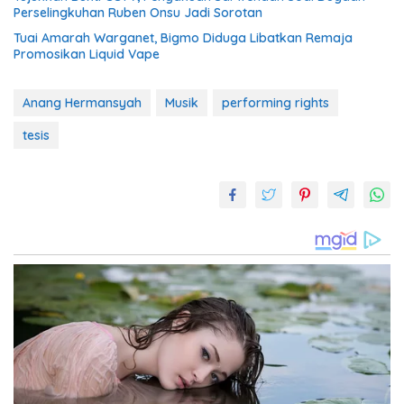
Perselingkuhan Ruben Onsu Jadi Sorotan
Tuai Amarah Warganet, Bigmo Diduga Libatkan Remaja
Promosikan Liquid Vape
Anang Hermansyah
Musik
performing rights
tesis