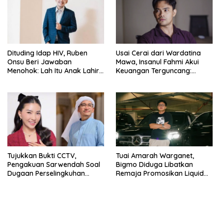
Dituding Idap HIV, Ruben
Usai Cerai dari Wardatina
Onsu Beri Jawaban
Mawa, Insanul Fahmi Akui
Menohok: Lah Itu Anak Lahir
Keuangan Terguncang:
dari Mana?
Ngaruh ke Ekonomi Juga
Tujukkan Bukti CCTV,
Tuai Amarah Warganet,
Pengakuan Sarwendah Soal
Bigmo Diduga Libatkan
Dugaan Perselingkuhan
Remaja Promosikan Liquid
Ruben Onsu Jadi Sorotan
Vape