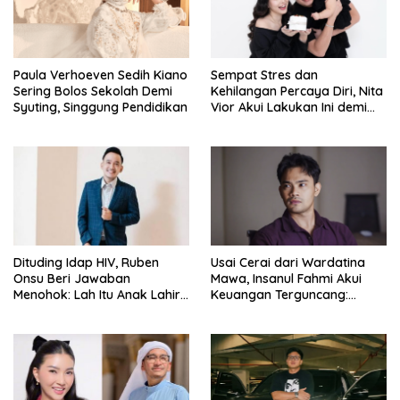
Paula Verhoeven Sedih Kiano
Sempat Stres dan
Sering Bolos Sekolah Demi
Kehilangan Percaya Diri, Nita
Syuting, Singgung Pendidikan
Vior Akui Lakukan Ini demi
Bahagia Lagi
Dituding Idap HIV, Ruben
Usai Cerai dari Wardatina
Onsu Beri Jawaban
Mawa, Insanul Fahmi Akui
Menohok: Lah Itu Anak Lahir
Keuangan Terguncang:
dari Mana?
Ngaruh ke Ekonomi Juga