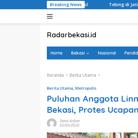
Langsung
 Parpol Lapor Sipol
Breaking News
Tebing di Jatiraden Longsor Nyari
ke
konten
tutup
Radarbekasi.id
Berita
Bekasi
Home
Bekasi
Nasional
Pendid
Nomor
Satu
Beranda
Berita Utama
Berita Utama
,
Metropolis
Puluhan Anggota Lin
Bekasi, Protes Ucapan
Denis Arfian
05/05/2026