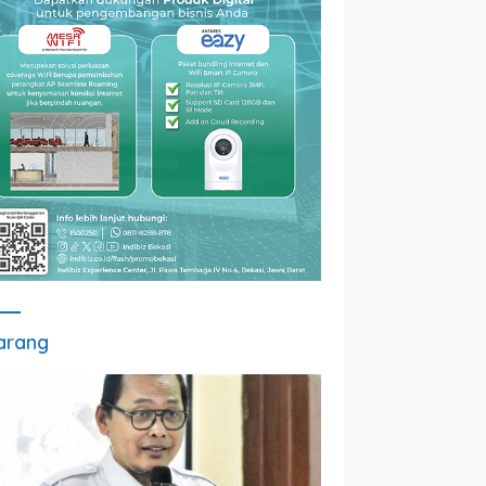
arang