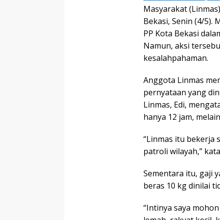
Masyarakat (Linmas
Bekasi, Senin (4/5)
PP Kota Bekasi dala
Namun, aksi tersebut
kesalahpahaman.
Anggota Linmas memi
pernyataan yang din
Linmas, Edi, mengat
hanya 12 jam, melai
“Linmas itu bekerja
patroli wilayah,” kat
Sementara itu, gaji 
beras 10 kg dinilai 
“Intinya saya mohon 
lemah, rakyat kecil,