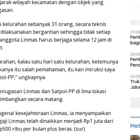
jarak wilayah kecamatan dengan objek yang
gasan.
p kelurahan sebanyak 31 orang, secara teknis
dilaksanakan bergantian sehingga tidak setiap
07/0
Pemk
anggota Linmas harus berjaga selama 12 jam di
bagi
t.
06/0
Pemk
lurahan, kalau satu hari satu kelurahan, ketemunya
Pen
kanya itu salah pemahaman, itu kan intruksi saya
06/0
pol-PP,” ungkapnya.
Truk
Jalu
enugasan Linmas dan Satpol-PP di lima lokasi
rtimbangkan secara matang.
ngenai kesejahteraan Linmas, ia menyampaikan
gaji Linmas telah dinaikkan menjadi Rp1 juta dari
Met
00 ribu per bulan plus beras. (sur)