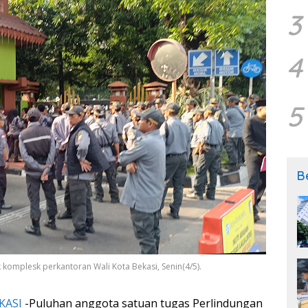
3
4
5
B
omplesk perkantoran Wali Kota Bekasi, Senin(4/5).
KASI
-Puluhan anggota satuan tugas Perlindungan