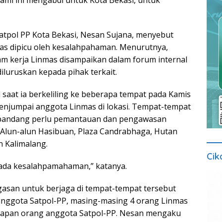
atpol PP Kota Bekasi, Nesan Sujana, menyebut
as dipicu oleh kesalahpahaman. Menurutnya,
jam kerja Linmas disampaikan dalam forum internal
diluruskan kepada pihak terkait.
l saat ia berkeliling ke beberapa tempat pada Kamis
menjumpai anggota Linmas di lokasi. Tempat-tempat
dipandang perlu pemantauan dan pengawasan
 Alun-alun Hasibuan, Plaza Candrabhaga, Hutan
 Kalimalang.
Cik
epada kesalahpamahaman,” katanya.
gasan untuk berjaga di tempat-tempat tersebut
anggota Satpol-PP, masing-masing 4 orang Linmas
elapan orang anggota Satpol-PP. Nesan mengaku