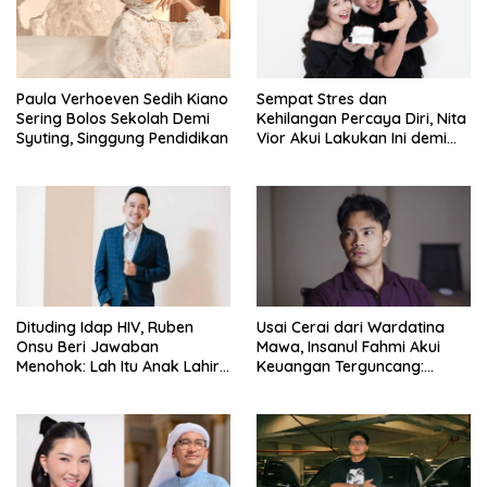
Paula Verhoeven Sedih Kiano
Sempat Stres dan
Sering Bolos Sekolah Demi
Kehilangan Percaya Diri, Nita
Syuting, Singgung Pendidikan
Vior Akui Lakukan Ini demi
Bahagia Lagi
Dituding Idap HIV, Ruben
Usai Cerai dari Wardatina
Onsu Beri Jawaban
Mawa, Insanul Fahmi Akui
Menohok: Lah Itu Anak Lahir
Keuangan Terguncang:
dari Mana?
Ngaruh ke Ekonomi Juga