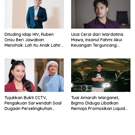
Dituding Idap HIV, Ruben
Usai Cerai dari Wardatina
Onsu Beri Jawaban
Mawa, Insanul Fahmi Akui
Menohok: Lah Itu Anak Lahir
Keuangan Terguncang:
dari Mana?
Ngaruh ke Ekonomi Juga
Tujukkan Bukti CCTV,
Tuai Amarah Warganet,
Pengakuan Sarwendah Soal
Bigmo Diduga Libatkan
Dugaan Perselingkuhan
Remaja Promosikan Liquid
Ruben Onsu Jadi Sorotan
Vape