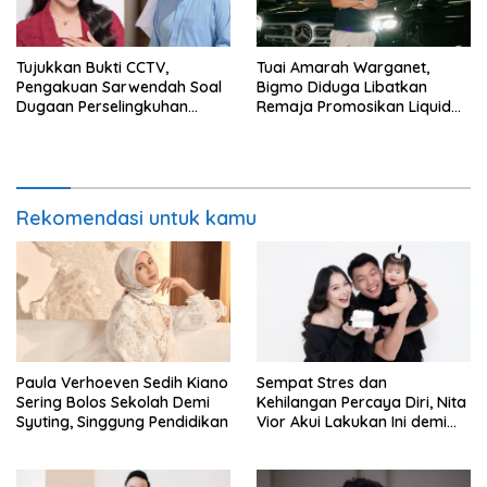
Tujukkan Bukti CCTV,
Tuai Amarah Warganet,
Pengakuan Sarwendah Soal
Bigmo Diduga Libatkan
Dugaan Perselingkuhan
Remaja Promosikan Liquid
Ruben Onsu Jadi Sorotan
Vape
Rekomendasi untuk kamu
Paula Verhoeven Sedih Kiano
Sempat Stres dan
Sering Bolos Sekolah Demi
Kehilangan Percaya Diri, Nita
Syuting, Singgung Pendidikan
Vior Akui Lakukan Ini demi
Bahagia Lagi