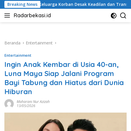
Langsung
 Korban Desak Keadilan dan Transparansi Hasil Investigasi
Breaking News
ke
Radarbekasi.id
konten
Berita
Bekasi
Nomor
Satu
Beranda
Entertainment
Entertainment
Ingin Anak Kembar di Usia 40-an,
Luna Maya Siap Jalani Program
Bayi Tabung dan Hiatus dari Dunia
Hiburan
Maharani Nur Azizah
13/05/2026