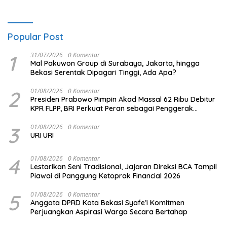
Popular Post
1
31/07/2026
0 Komentar
Mal Pakuwon Group di Surabaya, Jakarta, hingga
Bekasi Serentak Dipagari Tinggi, Ada Apa?
2
01/08/2026
0 Komentar
Presiden Prabowo Pimpin Akad Massal 62 Ribu Debitur
KPR FLPP, BRI Perkuat Peran sebagai Penggerak
Ekonomi Kerakyatan melalui Pembiayaan Perumahan
3
01/08/2026
0 Komentar
URI URI
4
01/08/2026
0 Komentar
Lestarikan Seni Tradisional, Jajaran Direksi BCA Tampil
Piawai di Panggung Ketoprak Financial 2026
5
01/08/2026
0 Komentar
Anggota DPRD Kota Bekasi Syafe’i Komitmen
Perjuangkan Aspirasi Warga Secara Bertahap