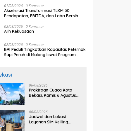
Berani Bermimpi
01/08/2026
0 Komentar
Akselerasi Transformasi TLKM 30:
Pendapatan, EBITDA, dan Laba Bersih
Normalisasi Telkom Tumbuh Kuat di
Paruh Pertama 2026
02/08/2026
0 Komentar
Alih Kekuasaan
02/08/2026
0 Komentar
BRI Peduli Tingkatkan Kapasitas Peternak
Sapi Perah di Malang lewat Program
Klaster Unggulan
ekasi
06/08/2026
Prakiraan Cuaca Kota
Bekasi, Kamis 6 Agustus
2026, BMKG: Diprediksi
Cerah Terik
06/08/2026
Jadwal dan Lokasi
Layanan SIM Keliling
Bekasi Kamis 6 Agustus