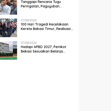
Tanggapi Rencana Tugu
Peringatan, Paguyuban
Keluarga Korban Kereta
Bekasi Timur: Kami Ingin
Perbaikan Sistem Keselamatan
07/08/2026
Lebih Dulu
100 Hari Tragedi Kecelakaan
Kereta Bekasi Timur, Realisasi
Santunan Gubernur Jabar
Belum Merata
07/08/2026
Hadapi APBD 2027, Pemkot
Bekasi Sesuaikan Belanja
Perangkat Daerah