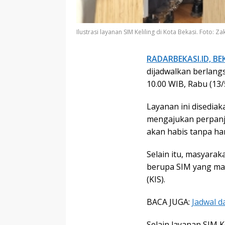
Ilustrasi layanan SIM Keliling di Kota Bekasi. Foto: 
RADARBEKASI.ID, BE
dijadwalkan berlang
10.00 WIB, Rabu (13/
Layanan ini disedi
mengajukan perpanj
akan habis tanpa ha
Selain itu, masyara
berupa SIM yang masi
(KIS).
BACA JUGA:
Jadwal d
Selain layanan SIM K