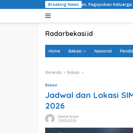
Langsung
 Peringatan, Paguyuban Keluarga Korban Kereta Bekasi Timur:
Breaking News
ke
konten
tutup
Radarbekasi.id
Berita
Bekasi
Home
Bekasi
Nasional
Pendid
Nomor
Satu
Beranda
Bekasi
Bekasi
Jadwal dan Lokasi SIM
2026
Zaenal Aripin
13/05/2026