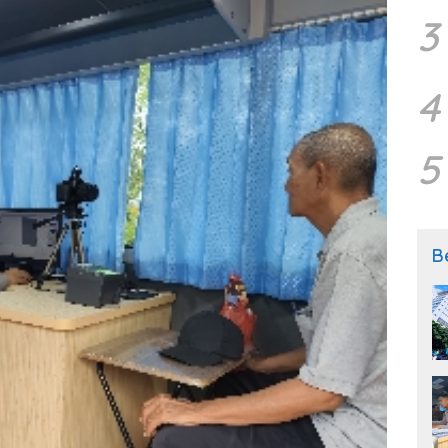
3
4
5
B