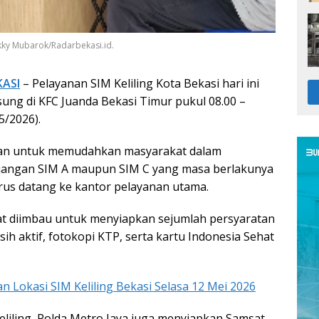
Zakky Mubarok/Radarbekasi.id.
KASI
– Pelayanan SIM Keliling Kota Bekasi hari ini
sung di KFC Juanda Bekasi Timur pukul 08.00 –
5/2026).
akan untuk memudahkan masyarakat dalam
angan SIM A maupun SIM C yang masa berlakunya
rus datang ke kantor pelayanan utama.
kat diimbau untuk menyiapkan sejumlah persyaratan
h aktif, fotokopi KTP, serta kartu Indonesia Sehat
an Lokasi SIM Keliling Bekasi Selasa 12 Mei 2026
eliling, Polda Metro Jaya juga menyiapkan Samsat