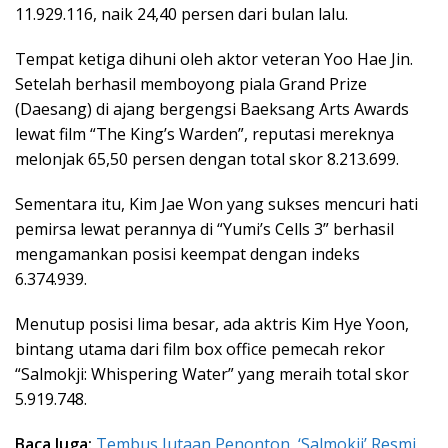
11.929.116, naik 24,40 persen dari bulan lalu.
Tempat ketiga dihuni oleh aktor veteran Yoo Hae Jin.
Setelah berhasil memboyong piala Grand Prize
(Daesang) di ajang bergengsi Baeksang Arts Awards
lewat film “The King’s Warden”, reputasi mereknya
melonjak 65,50 persen dengan total skor 8.213.699.
Sementara itu, Kim Jae Won yang sukses mencuri hati
pemirsa lewat perannya di “Yumi’s Cells 3” berhasil
mengamankan posisi keempat dengan indeks
6.374.939.
Menutup posisi lima besar, ada aktris Kim Hye Yoon,
bintang utama dari film box office pemecah rekor
“Salmokji: Whispering Water” yang meraih total skor
5.919.748.
Baca Juga:
Tembus Jutaan Penonton, ‘Salmokji’ Resmi