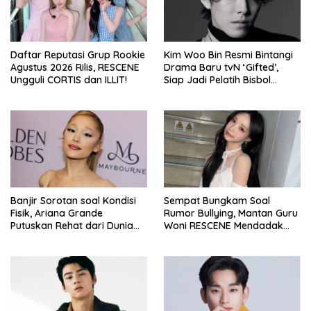
Daftar Reputasi Grup Rookie
Kim Woo Bin Resmi Bintangi
Agustus 2026 Rilis, RESCENE
Drama Baru tvN ‘Gifted’,
Ungguli CORTIS dan ILLIT!
Siap Jadi Pelatih Bisbol
Berkekuatan Istimewa
Banjir Sorotan soal Kondisi
Sempat Bungkam Soal
Fisik, Ariana Grande
Rumor Bullying, Mantan Guru
Putuskan Rehat dari Dunia
Woni RESCENE Mendadak
Hiburan
Bongkar Hal Tak Terduga!