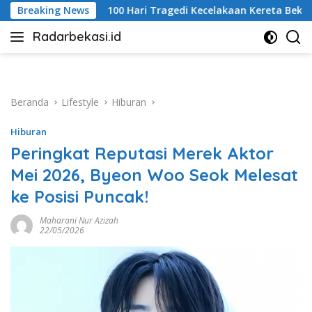
Langsung
Tragedi Kecelakaan Kereta Bekasi Timur, Keluarga Korban Gela
Breaking News
ke
Radarbekasi.id
konten
Berita
Bekasi
Nomor
Satu
Beranda
Lifestyle
Hiburan
Hiburan
Peringkat Reputasi Merek Aktor
Mei 2026, Byeon Woo Seok Melesat
ke Posisi Puncak!
Maharani Nur Azizah
22/05/2026