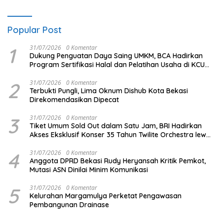
Popular Post
1
31/07/2026
0 Komentar
Dukung Penguatan Daya Saing UMKM, BCA Hadirkan
Program Sertifikasi Halal dan Pelatihan Usaha di KCU
Tanjung Priok
2
31/07/2026
0 Komentar
Terbukti Pungli, Lima Oknum Dishub Kota Bekasi
Direkomendasikan Dipecat
3
31/07/2026
0 Komentar
Tiket Umum Sold Out dalam Satu Jam, BRI Hadirkan
Akses Eksklusif Konser 35 Tahun Twilite Orchestra lewat
BRImo
4
31/07/2026
0 Komentar
Anggota DPRD Bekasi Rudy Heryansah Kritik Pemkot,
Mutasi ASN Dinilai Minim Komunikasi
5
31/07/2026
0 Komentar
Kelurahan Margamulya Perketat Pengawasan
Pembangunan Drainase