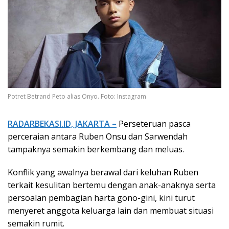
Potret Betrand Peto alias Onyo. Foto: Instagram
RADARBEKASI.ID, JAKARTA –
Perseteruan pasca
perceraian antara
Ruben Onsu
dan
Sarwendah
tampaknya semakin berkembang dan meluas.
Konflik yang awalnya berawal dari keluhan Ruben
terkait kesulitan bertemu dengan anak-anaknya serta
persoalan pembagian harta gono-gini, kini turut
menyeret anggota keluarga lain dan membuat situasi
semakin rumit.