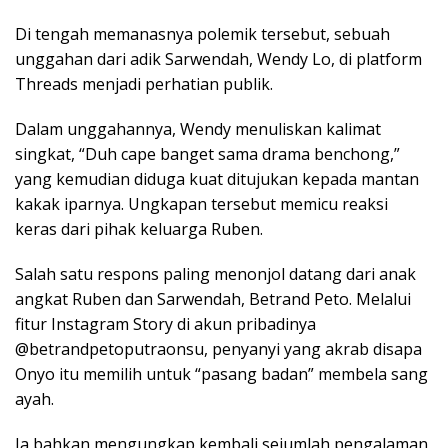
Di tengah memanasnya polemik tersebut, sebuah
unggahan dari adik Sarwendah, Wendy Lo, di platform
Threads
menjadi perhatian publik.
Dalam unggahannya, Wendy menuliskan kalimat
singkat, “Duh cape banget sama drama benchong,”
yang kemudian diduga kuat ditujukan kepada mantan
kakak iparnya. Ungkapan tersebut memicu reaksi
keras dari pihak keluarga Ruben.
Salah satu respons paling menonjol datang dari anak
angkat Ruben dan Sarwendah,
Betrand Peto
. Melalui
fitur Instagram Story di akun pribadinya
@betrandpetoputraonsu, penyanyi yang akrab disapa
Onyo itu memilih untuk “pasang badan” membela sang
ayah.
Ia bahkan mengungkap kembali sejumlah pengalaman