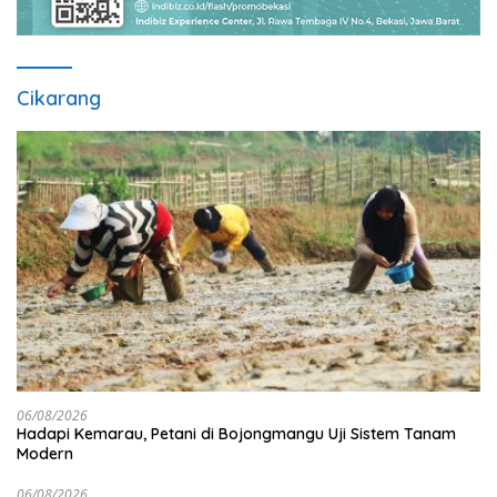
Cikarang
06/08/2026
Hadapi Kemarau, Petani di Bojongmangu Uji Sistem Tanam
Modern
06/08/2026