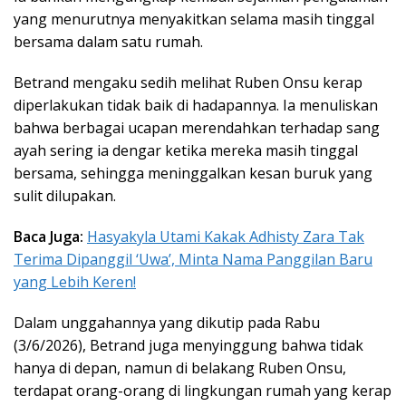
yang menurutnya menyakitkan selama masih tinggal
bersama dalam satu rumah.
Betrand mengaku sedih melihat Ruben Onsu kerap
diperlakukan tidak baik di hadapannya. Ia menuliskan
bahwa berbagai ucapan merendahkan terhadap sang
ayah sering ia dengar ketika mereka masih tinggal
bersama, sehingga meninggalkan kesan buruk yang
sulit dilupakan.
Baca Juga:
Hasyakyla Utami Kakak Adhisty Zara Tak
Terima Dipanggil ‘Uwa’, Minta Nama Panggilan Baru
yang Lebih Keren!
Dalam unggahannya yang dikutip pada Rabu
(3/6/2026), Betrand juga menyinggung bahwa tidak
hanya di depan, namun di belakang Ruben Onsu,
terdapat orang-orang di lingkungan rumah yang kerap