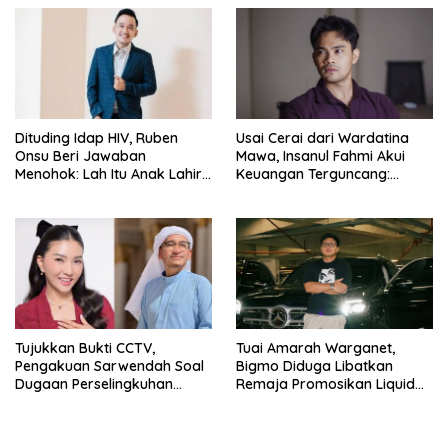
Dituding Idap HIV, Ruben
Usai Cerai dari Wardatina
Onsu Beri Jawaban
Mawa, Insanul Fahmi Akui
Menohok: Lah Itu Anak Lahir
Keuangan Terguncang:
dari Mana?
Ngaruh ke Ekonomi Juga
Tujukkan Bukti CCTV,
Tuai Amarah Warganet,
Pengakuan Sarwendah Soal
Bigmo Diduga Libatkan
Dugaan Perselingkuhan
Remaja Promosikan Liquid
Ruben Onsu Jadi Sorotan
Vape