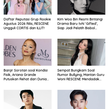
Daftar Reputasi Grup Rookie
Kim Woo Bin Resmi Bintangi
Agustus 2026 Rilis, RESCENE
Drama Baru tvN ‘Gifted’,
Ungguli CORTIS dan ILLIT!
Siap Jadi Pelatih Bisbol
Berkekuatan Istimewa
Banjir Sorotan soal Kondisi
Sempat Bungkam Soal
Fisik, Ariana Grande
Rumor Bullying, Mantan Guru
Putuskan Rehat dari Dunia
Woni RESCENE Mendadak
Hiburan
Bongkar Hal Tak Terduga!