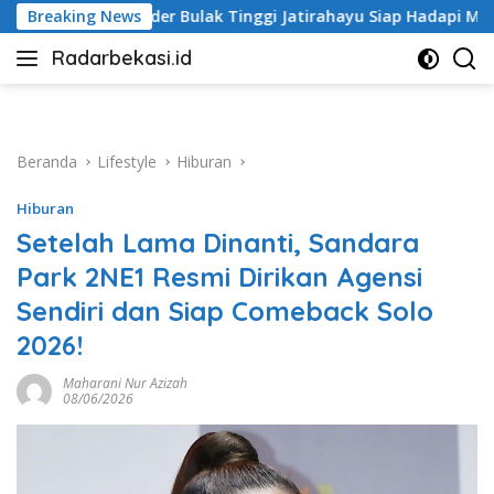
Langsung
k Tinggi Jatirahayu Siap Hadapi Musim Hujan
Breaking News
Prakiraa
ke
Radarbekasi.id
konten
Berita
Bekasi
Nomor
Satu
Beranda
Lifestyle
Hiburan
Hiburan
Setelah Lama Dinanti, Sandara
Park 2NE1 Resmi Dirikan Agensi
Sendiri dan Siap Comeback Solo
2026!
Maharani Nur Azizah
08/06/2026