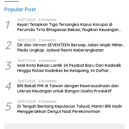
Popular Post
1
30/07/2026
0 Komentar
Kejari Tetapkan Tiga Tersangka Kasus Korupsi di
Perumda Tirta Bhagasasi Bekasi, Rugikan Keuangan
Negara Rp4,5 Miliar
2
30/07/2026
0 Komentar
DK dan Vernon SEVENTEEN Bersiap Jalani Wajib Militer,
Pledis Ungkap Jadwal Resmi Keberangkatan
3
30/07/2026
0 Komentar
Wali Kota Bekasi Lantik 24 Pejabat Baru Dari Kadisdik
Hingga Rotasi Kadinkes ke Ketapang, Ini Daftar
Lengkapnya
4
30/07/2026
0 Komentar
BRI Bekali PMI di Taiwan dengan Kewirausahaan dan
Literasi Keuangan untuk Bangun Usaha Produktif
5
30/07/2026
0 Komentar
Di Tengah Bentang Kepulauan Talaud, Mantri BRI Hadir
Menggerakkan Denyut Nadi Perekonomian