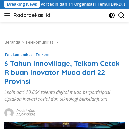
Langsung
in dan 11 Organisasi Temui DPRD, Dorong Hak Konsesi Disabilita
Breaking News
ke
Radarbekasi.id
konten
Berita
Bekasi
Nomor
Satu
Beranda
Telekomunikasi
Telekomunikasi
,
Telkom
6 Tahun Innovillage, Telkom Cetak
Ribuan Inovator Muda dari 22
Provinsi
Lebih dari 10.664 talenta digital muda berpartisipasi
ciptakan inovasi sosial dan teknologi berkelanjutan
Denis Arfian
30/06/2026