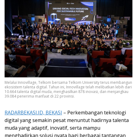
Melalui Innovillage, Telkom bersama Telkom University terus membangun
ekosistem talenta digital. Tahun ini, Innovillage telah melibatkan lebih dari
10.664 talenta digital muda, menghasilkan 878 inovasi, dan menjangkau
39.084 penerima manfaat di 22 provinsi.
RADARBEKASI.ID, BEKASI
– Perkembangan teknologi
digital yang semakin pesat menuntut hadirnya talenta
muda yang adaptif, inovatif, serta mampu
menghadirkan solusi nyata bagi berbagai tantangan