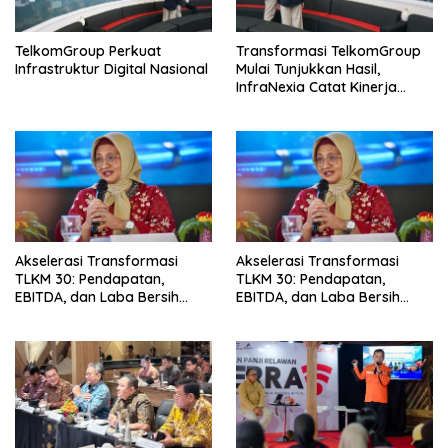
TelkomGroup Perkuat
Transformasi TelkomGroup
Infrastruktur Digital Nasional
Mulai Tunjukkan Hasil,
InfraNexia Catat Kinerja
Positif Perkuat Infrastruktur
Digital Nasional
Akselerasi Transformasi
Akselerasi Transformasi
TLKM 30: Pendapatan,
TLKM 30: Pendapatan,
EBITDA, dan Laba Bersih
EBITDA, dan Laba Bersih
Normalisasi Telkom Tumbuh
Normalisasi Telkom Tumbuh
Kuat di Paruh Pertama 2026
Kuat di Paruh Pertama 2026