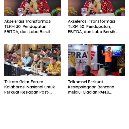
Akselerasi Transformasi
Akselerasi Transformasi
TLKM 30: Pendapatan,
TLKM 30: Pendapatan,
EBITDA, dan Laba Bersih
EBITDA, dan Laba Bersih
Normalisasi Telkom Tumbuh
Normalisasi Telkom Tumbuh
Kuat di Paruh Pertama 2026
Kuat di Paruh Pertama 2026
Telkom Gelar Forum
Telkomsel Perkuat
Kolaborasi Nasional untuk
Kesiapsiagaan Bencana
Perkuat Kesiapan Post-
melalui Gladian PANJI
Quantum Cryptography
Relawan TERRA