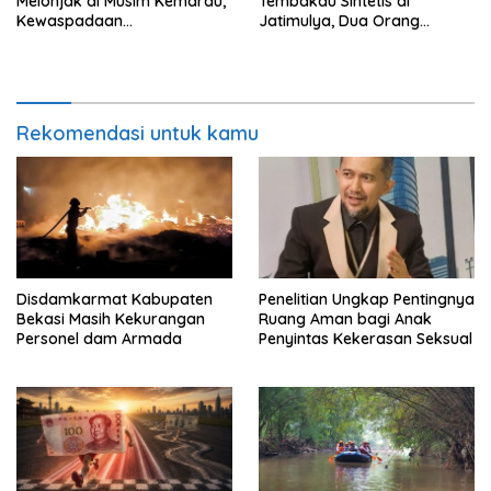
Melonjak di Musim Kemarau,
Tembakau Sintetis di
Kewaspadaan
Jatimulya, Dua Orang
Disdamkarmat Ditingkatkan
Ditangkap
Rekomendasi untuk kamu
Disdamkarmat Kabupaten
Penelitian Ungkap Pentingnya
Bekasi Masih Kekurangan
Ruang Aman bagi Anak
Personel dam Armada
Penyintas Kekerasan Seksual