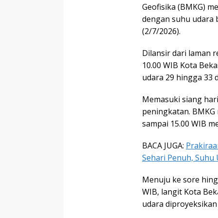
Geofisika (BMKG) mem
dengan suhu udara be
(2/7/2026).
Dilansir dari laman 
10.00 WIB Kota Beka
udara 29 hingga 33 d
Memasuki siang hari
peningkatan. BMKG m
sampai 15.00 WIB me
BACA JUGA:
Prakiraa
Sehari Penuh, Suhu 
Menuju ke sore hing
WIB, langit Kota Be
udara diproyeksikan 