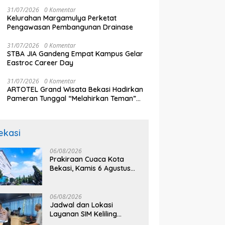
Komunikasi
31/07/2026
0 Komentar
Kelurahan Margamulya Perketat
Pengawasan Pembangunan Drainase
31/07/2026
0 Komentar
STBA JIA Gandeng Empat Kampus Gelar
Eastroc Career Day
31/07/2026
0 Komentar
ARTOTEL Grand Wisata Bekasi Hadirkan
Pameran Tunggal “Melahirkan Teman”
Karya Aprilia El Shinta
ekasi
06/08/2026
Prakiraan Cuaca Kota
Bekasi, Kamis 6 Agustus
2026, BMKG: Diprediksi
Cerah Terik
06/08/2026
Jadwal dan Lokasi
Layanan SIM Keliling
Bekasi Kamis 6 Agustus