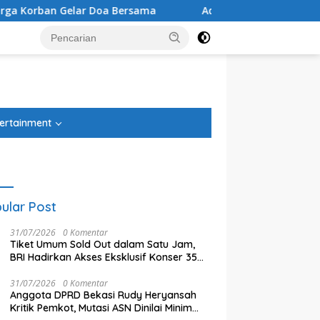
ersama
Administrasi Beres, PSU Sentul City Kini Diproses 
tutup
ertainment
ular Post
31/07/2026
0 Komentar
Tiket Umum Sold Out dalam Satu Jam,
BRI Hadirkan Akses Eksklusif Konser 35
Tahun Twilite Orchestra lewat BRImo
31/07/2026
0 Komentar
Anggota DPRD Bekasi Rudy Heryansah
Kritik Pemkot, Mutasi ASN Dinilai Minim