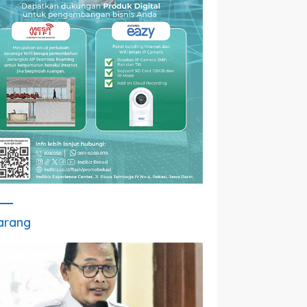
arang