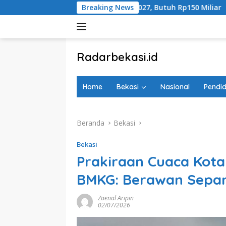
Langsung
 Rampung 2027, Butuh Rp150 Miliar
Breaking News
100 Hari Tragedi
ke
konten
tutup
Radarbekasi.id
Berita
Bekasi
Home
Bekasi
Nasional
Pendid
Nomor
Satu
Beranda
Bekasi
Bekasi
Prakiraan Cuaca Kota 
BMKG: Berawan Sepan
Zaenal Aripin
02/07/2026