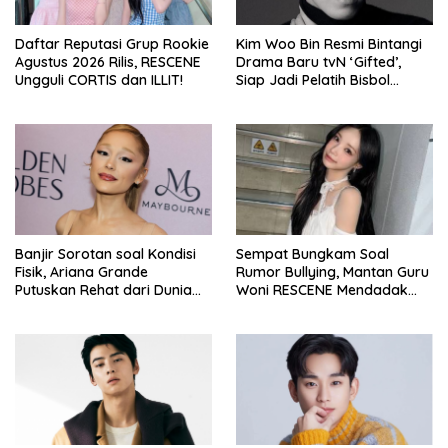
Daftar Reputasi Grup Rookie
Kim Woo Bin Resmi Bintangi
Agustus 2026 Rilis, RESCENE
Drama Baru tvN ‘Gifted’,
Ungguli CORTIS dan ILLIT!
Siap Jadi Pelatih Bisbol
Berkekuatan Istimewa
Banjir Sorotan soal Kondisi
Sempat Bungkam Soal
Fisik, Ariana Grande
Rumor Bullying, Mantan Guru
Putuskan Rehat dari Dunia
Woni RESCENE Mendadak
Hiburan
Bongkar Hal Tak Terduga!