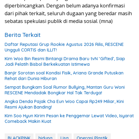
diperbincangkan. Dengan belum adanya konfirmasi
dari pihak terkait, seluruh dugaan yang beredar masih
sebatas spekulasi publik di media sosial. (mna)
Berita Terkait
Daftar Reputasi Grup Rookie Agustus 2026 Rilis, RESCENE
Ungguli CORTIS dan ILLIT!
Kim Woo Bin Resmi Bintangi Drama Baru tvN ‘Gifted’, Siap
Jadi Pelatih Bisbol Berkekuatan Istimewa
Banjir Sorotan soal Kondisi Fisik, Ariana Grande Putuskan
Rehat dari Dunia Hiburan
Sempat Bungkam Soal Rumor Bullying, Mantan Guru Woni
RESCENE Mendadak Bongkar Hal Tak Terduga!
Angka Denda Pajak Cha Eun Woo Capai Rp249 Miliar, Kini
Resmi Ajukan Banding!
Kim Soo Hyun Kirim Pesan ke Penggemar Lewat Video, Isyarat
Comeback Makin Kuat
BLACKPINK
hidung
Lisa
Operasi Plastik