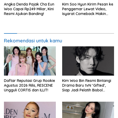
Angka Denda Pajak Cha Eun
Kim Soo Hyun Kirim Pesan ke
Woo Capai Rp249 Miliar, Kini
Penggemar Lewat Video,
Resmi Ajukan Banding!
Isyarat Comeback Makin
Kuat
Rekomendasi untuk kamu
Daftar Reputasi Grup Rookie
Kim Woo Bin Resmi Bintangi
Agustus 2026 Rilis, RESCENE
Drama Baru tvN ‘Gifted’,
Ungguli CORTIS dan ILLIT!
Siap Jadi Pelatih Bisbol
Berkekuatan Istimewa