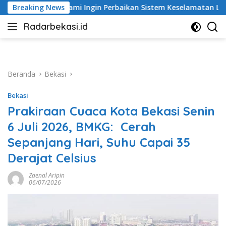
Langsung
n Perbaikan Sistem Keselamatan Lebih Dulu
Breaking News
Debu Tegal
ke
Radarbekasi.id
konten
Berita
Bekasi
Nomor
Satu
Beranda
Bekasi
Bekasi
Prakiraan Cuaca Kota Bekasi Senin
6 Juli 2026, BMKG: Cerah
Sepanjang Hari, Suhu Capai 35
Derajat Celsius
Zaenal Aripin
06/07/2026