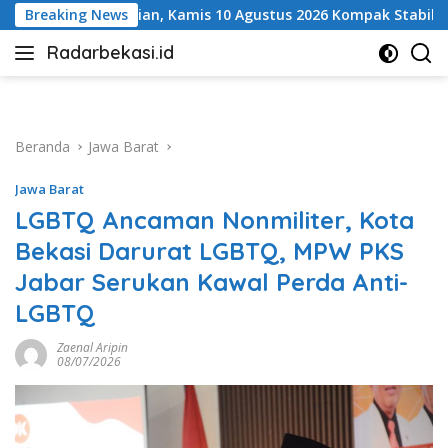
Langsung
mis 10 Agustus 2026 Kompak Stabil
Breaking News
Disdamkarmat Kab
ke
Radarbekasi.id
konten
Berita
Bekasi
Nomor
Satu
Beranda
Jawa Barat
Jawa Barat
LGBTQ Ancaman Nonmiliter, Kota
Bekasi Darurat LGBTQ, MPW PKS
Jabar Serukan Kawal Perda Anti-
LGBTQ
Zaenal Aripin
08/07/2026