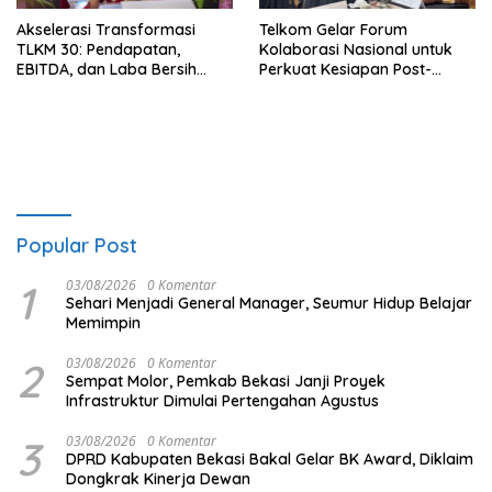
Akselerasi Transformasi
Telkom Gelar Forum
TLKM 30: Pendapatan,
Kolaborasi Nasional untuk
EBITDA, dan Laba Bersih
Perkuat Kesiapan Post-
Normalisasi Telkom Tumbuh
Quantum Cryptography
Kuat di Paruh Pertama 2026
Popular Post
1
03/08/2026
0 Komentar
Sehari Menjadi General Manager, Seumur Hidup Belajar
Memimpin
2
03/08/2026
0 Komentar
Sempat Molor, Pemkab Bekasi Janji Proyek
Infrastruktur Dimulai Pertengahan Agustus
3
03/08/2026
0 Komentar
DPRD Kabupaten Bekasi Bakal Gelar BK Award, Diklaim
Dongkrak Kinerja Dewan