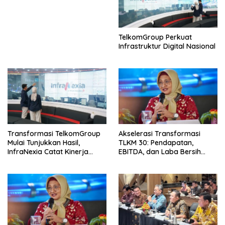
Kemerdekaan
TelkomGroup Perkuat
Infrastruktur Digital Nasional
Transformasi TelkomGroup
Akselerasi Transformasi
Mulai Tunjukkan Hasil,
TLKM 30: Pendapatan,
InfraNexia Catat Kinerja
EBITDA, dan Laba Bersih
Positif Perkuat Infrastruktur
Normalisasi Telkom Tumbuh
Digital Nasional
Kuat di Paruh Pertama 2026