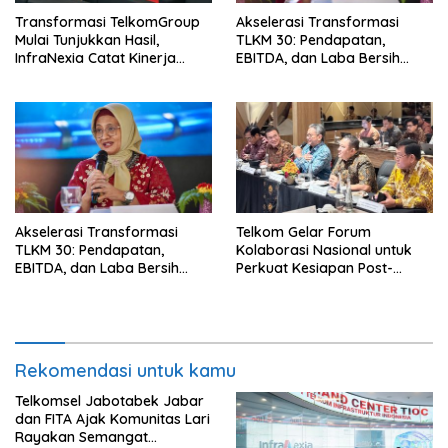
Transformasi TelkomGroup
Akselerasi Transformasi
Mulai Tunjukkan Hasil,
TLKM 30: Pendapatan,
InfraNexia Catat Kinerja
EBITDA, dan Laba Bersih
Positif Perkuat Infrastruktur
Normalisasi Telkom Tumbuh
Digital Nasional
Kuat di Paruh Pertama 2026
Akselerasi Transformasi
Telkom Gelar Forum
TLKM 30: Pendapatan,
Kolaborasi Nasional untuk
EBITDA, dan Laba Bersih
Perkuat Kesiapan Post-
Normalisasi Telkom Tumbuh
Quantum Cryptography
Kuat di Paruh Pertama 2026
Rekomendasi untuk kamu
Telkomsel Jabotabek Jabar
dan FITA Ajak Komunitas Lari
Rayakan Semangat