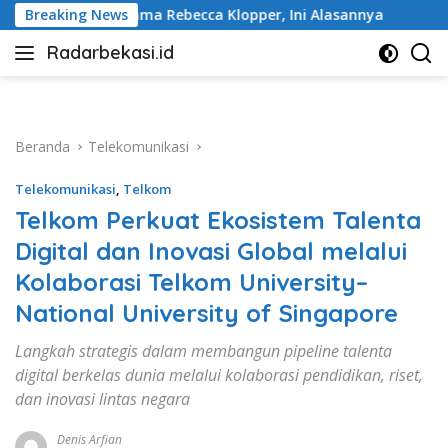
Langsung
a Klopper, Ini Alasannya
Breaking News
Jelang HUT ke-81 RI, Wali Kota
ke
Radarbekasi.id
konten
Berita
Bekasi
Nomor
Satu
Beranda
Telekomunikasi
Telekomunikasi
,
Telkom
Telkom Perkuat Ekosistem Talenta
Digital dan Inovasi Global melalui
Kolaborasi Telkom University–
National University of Singapore
Langkah strategis dalam membangun pipeline talenta
digital berkelas dunia melalui kolaborasi pendidikan, riset,
dan inovasi lintas negara
Denis Arfian