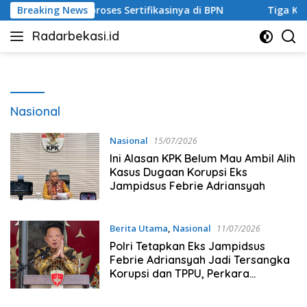
Langsung
 City Kini Diproses Sertifikasinya di BPN
Breaking News
Tiga Kelurahan
ke
Radarbekasi.id
konten
Berita
Bekasi
Nomor
Satu
Nasional
Nasional
15/07/2026
Ini Alasan KPK Belum Mau Ambil Alih
Kasus Dugaan Korupsi Eks
Jampidsus Febrie Adriansyah
Berita Utama
,
Nasional
11/07/2026
Polri Tetapkan Eks Jampidsus
Febrie Adriansyah Jadi Tersangka
Korupsi dan TPPU, Perkara
Dilimpahkan ke Kejagung