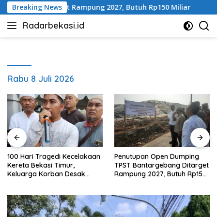
Langsung
g Ditarget Rampung 2027, Butuh Rp150 Miliar
Breaking News
100 Ha
ke
Radarbekasi.id
konten
Berita
Bekasi
Nomor
Satu
Rabu 8 Juli 2026
100 Hari Tragedi Kecelakaan
Penutupan Open Dumping
Kereta Bekasi Timur,
TPST Bantargebang Ditarget
Keluarga Korban Desak
Rampung 2027, Butuh Rp150
Keadilan dan Transparansi
Miliar
Hasil Investigasi