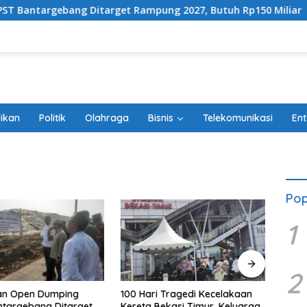
ang Ditarget Rampung 2027, Butuh Rp150 Miliar
100 
ikan
Politik
Olahraga
Bisnis
Telekomunikasi
Ent
Pop
1
2
an Open Dumping
100 Hari Tragedi Kecelakaan
Admin
targebang Ditarget
Kereta Bekasi Timur, Keluarga
City 