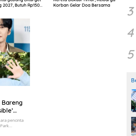
 2027, Butuh Rp150
Korban Gelar Doa Bersama
di BP
3
4
5
B
 Bareng
ible’
nya!
para pencinta
t Park…