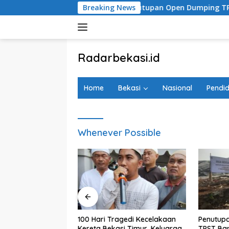
Langsung
l Investigasi
Penutupan Open Dumping TPST Bantargeb
Breaking News
ke
konten
tutup
Radarbekasi.id
Berita
Bekasi
Home
Bekasi
Nasional
Pendid
Nomor
Satu
Whenever Possible
ambahan Koridor
100 Hari Tragedi Kecelakaan
Penutup
Disorot
Kereta Bekasi Timur, Keluarga
TPST Ban