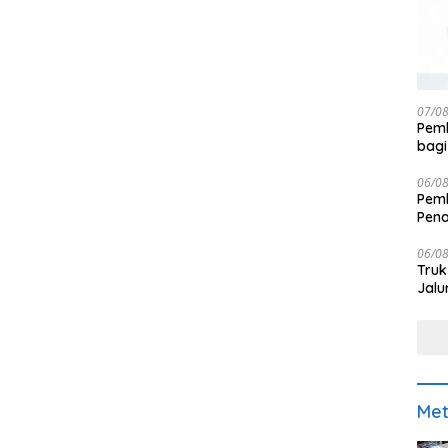
07/0
Pemk
bagi
06/0
Pemk
Pen
06/0
Truk
Jalu
Met