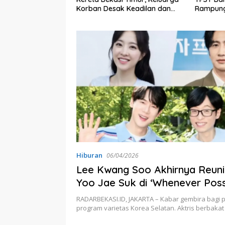
Korban Desak Keadilan dan
Rampung
Transparansi Hasil Investigasi
Miliar
Hiburan
06/04/2026
Lee Kwang Soo Akhirnya Reuni
Yoo Jae Suk di ‘Whenever Poss
Musim ke-4, Ini Jadwal Tayang
RADARBEKASI.ID, JAKARTA – Kabar gembira bagi 
program varietas Korea Selatan. Aktris berbaka