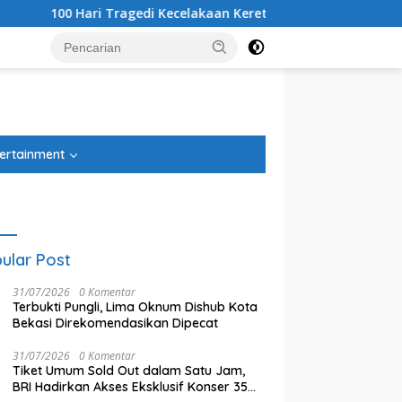
Hari Tragedi Kecelakaan Kereta Bekasi Timur, Keluarga Korban
tutup
ertainment
ular Post
31/07/2026
0 Komentar
Terbukti Pungli, Lima Oknum Dishub Kota
Bekasi Direkomendasikan Dipecat
31/07/2026
0 Komentar
Tiket Umum Sold Out dalam Satu Jam,
istrasi Beres, PSU Sentul
Tiga Kelurahan di Kecamatan
T
BRI Hadirkan Akses Eksklusif Konser 35
Kini Diproses Sertifikasinya
Jatiasih Belum Cairkan Dana
A