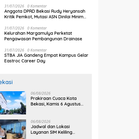
Tahun Twilite Orchestra lewat BRImo
N
RW Bekasi Keren Rp100 Juta
S
31/07/2026
0 Komentar
2
Anggota DPRD Bekasi Rudy Heryansah
Kritik Pemkot, Mutasi ASN Dinilai Minim
Komunikasi
31/07/2026
0 Komentar
Kelurahan Margamulya Perketat
Pengawasan Pembangunan Drainase
31/07/2026
0 Komentar
STBA JIA Gandeng Empat Kampus Gelar
Eastroc Career Day
ekasi
06/08/2026
Prakiraan Cuaca Kota
Bekasi, Kamis 6 Agustus
2026, BMKG: Diprediksi
Cerah Terik
06/08/2026
Jadwal dan Lokasi
Layanan SIM Keliling
Bekasi Kamis 6 Agustus