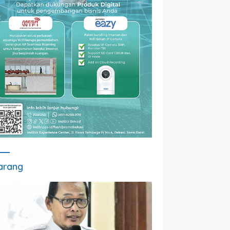
arang