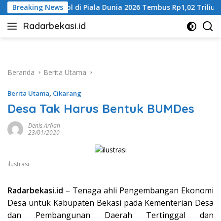
Langsung
a Dunia 2026 Tembus Rp1,02 Triliun
Breaking News
Anggota DPRD Kota 
ke
Radarbekasi.id
konten
Berita
Bekasi
Nomor
Satu
Beranda
Berita Utama
Berita Utama
,
Cikarang
Desa Tak Harus Bentuk BUMDes
Denis Arfian
23/01/2020
ilustrasi
Radarbekasi.id
– Tenaga ahli Pengembangan Ekonomi
Desa untuk Kabupaten Bekasi pada Kementerian Desa
dan Pembangunan Daerah Tertinggal dan