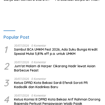
Jabodetabek
Percepat Penanganan
Kebakaran
Popular Post
1
30/07/2026
0 Komentar
Sambut BCA UMKM Fest 2026, Ada Suku Bunga Kredit
Spesial Mulai 5,81% eff p.a. untuk UMKM
2
30/07/2026
0 Komentar
Jum’at Malam di Harper Cikarang Hadir lewat Asian
Barbecue Feast
3
30/07/2026
0 Komentar
Ketua DPRD Kota Bekasi Sardi Efendi Soroti PR
Kadisdik dan Kadinkes Baru
4
30/07/2026
0 Komentar
Ketua Komisi III DPRD Kota Bekasi Arif Rahman Dorong
Bapenda Perkuat Pengawasan Wajib Pajak