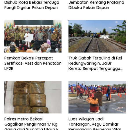
Dishub Kota Bekasi Terduga
Jembatan Kemang Pratama
Pungli Digelar Pekan Depan
Dibuka Pekan Depan
Pemkab Bekasi Percepat
Truk Gabah Terguling di Rel
Sertifikasi Aset dan Penataan
Kedungwaringin, Jalur
LP2B
Kereta Sempat Terganggu
63 Menit
Polres Metro Bekasi
Luas Wilayah Jadi
Gagalkan Pengiriman 17 Kg
Tantangan, Regu Damkar
Ganja dari Sumatra Utara ke
Perusahaan Berperan Vital