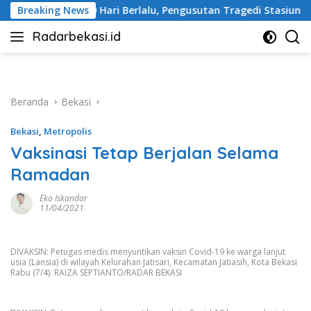
Langsung
i Berlalu, Pengusutan Tragedi Stasiun Bekasi Timur Belum Tunt
Breaking News
ke
Radarbekasi.id
konten
Berita
Bekasi
Nomor
Satu
Beranda
Bekasi
Bekasi
,
Metropolis
Vaksinasi Tetap Berjalan Selama
Ramadan
Eko Iskandar
11/04/2021
DIVAKSIN: Petugas medis menyuntikan vaksin Covid-19 ke warga lanjut
usia (Lansia) di wilayah Kelurahan Jatisari, Kecamatan Jatiasih, Kota Bekasi
Rabu (7/4). RAIZA SEPTIANTO/RADAR BEKASI