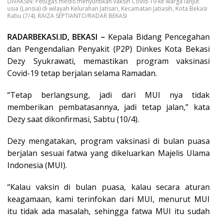
DIVAKSIN: Petugas medis menyuntikan vaksin Covid-19 ke warga lanjut
usia (Lansia) di wilayah Kelurahan Jatisari, Kecamatan Jatiasih, Kota Bekasi
Rabu (7/4). RAIZA SEPTIANTO/RADAR BEKASI
RADARBEKASI.ID, BEKASI –
Kepala Bidang Pencegahan
dan Pengendalian Penyakit (P2P) Dinkes Kota Bekasi
Dezy Syukrawati, memastikan program vaksinasi
Covid-19 tetap berjalan selama Ramadan.
“Tetap berlangsung, jadi dari MUI nya tidak
memberikan pembatasannya, jadi tetap jalan,” kata
Dezy saat dikonfirmasi, Sabtu (10/4).
Dezy mengatakan, program vaksinasi di bulan puasa
berjalan sesuai fatwa yang dikeluarkan Majelis Ulama
Indonesia (MUI).
“Kalau vaksin di bulan puasa, kalau secara aturan
keagamaan, kami terinfokan dari MUI, menurut MUI
itu tidak ada masalah, sehingga fatwa MUI itu sudah