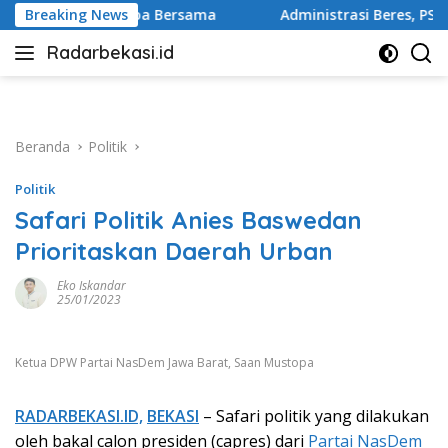
Langsung
a Bersama
Breaking News
Administrasi Beres, PSU Sentul City Kini Dipros
ke
Radarbekasi.id
konten
Berita
Bekasi
Nomor
Satu
Beranda
Politik
Politik
Safari Politik Anies Baswedan
Prioritaskan Daerah Urban
Eko Iskandar
25/01/2023
Ketua DPW Partai NasDem Jawa Barat, Saan Mustopa
RADARBEKASI.ID,
BEKASI
– Safari politik yang dilakukan
oleh bakal calon presiden (capres) dari
Partai NasDem