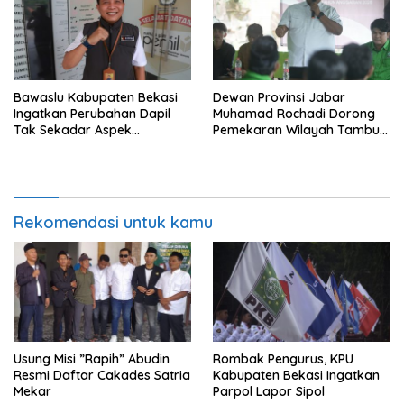
Bawaslu Kabupaten Bekasi
Dewan Provinsi Jabar
Ingatkan Perubahan Dapil
Muhamad Rochadi Dorong
Tak Sekadar Aspek
Pemekaran Wilayah Tambun
Administratif
Selatan
Rekomendasi untuk kamu
Usung Misi ”Rapih” Abudin
Rombak Pengurus, KPU
Resmi Daftar Cakades Satria
Kabupaten Bekasi Ingatkan
Mekar
Parpol Lapor Sipol