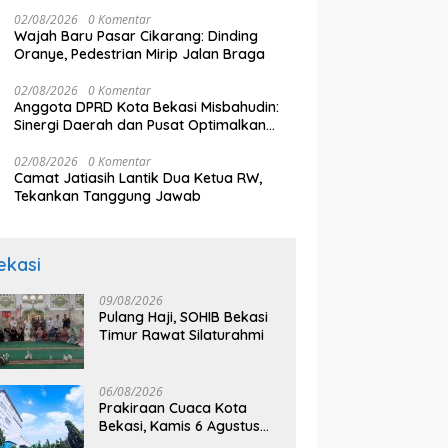
02/08/2026
0 Komentar
Wajah Baru Pasar Cikarang: Dinding
Oranye, Pedestrian Mirip Jalan Braga
02/08/2026
0 Komentar
Anggota DPRD Kota Bekasi Misbahudin:
Sinergi Daerah dan Pusat Optimalkan
Program MBG
02/08/2026
0 Komentar
Camat Jatiasih Lantik Dua Ketua RW,
Tekankan Tanggung Jawab
ekasi
09/08/2026
Pulang Haji, SOHIB Bekasi
Timur Rawat Silaturahmi
06/08/2026
Prakiraan Cuaca Kota
Bekasi, Kamis 6 Agustus
2026, BMKG: Diprediksi