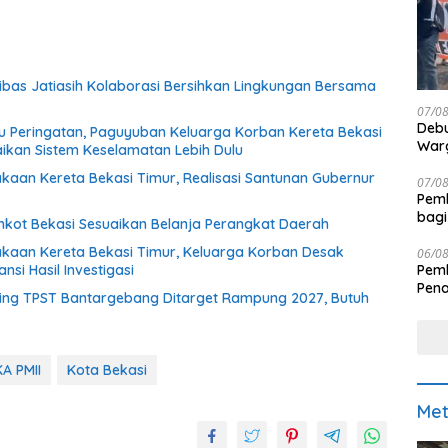
Gibas Jatiasih Kolaborasi Bersihkan Lingkungan Bersama
07/0
Debu
 Peringatan, Paguyuban Keluarga Korban Kereta Bekasi
Warg
aikan Sistem Keselamatan Lebih Dulu
akaan Kereta Bekasi Timur, Realisasi Santunan Gubernur
07/0
Pemk
bagi
kot Bekasi Sesuaikan Belanja Perangkat Daerah
lakaan Kereta Bekasi Timur, Keluarga Korban Desak
06/0
Pemk
si Hasil Investigasi
Pen
ng TPST Bantargebang Ditarget Rampung 2027, Butuh
KA PMII
Kota Bekasi
Met