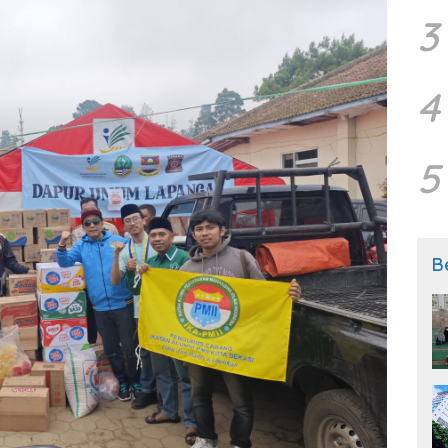
3
4
5
B