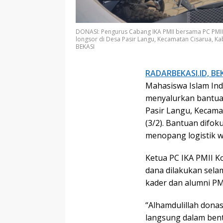
DONASI: Pengurus Cabang IKA PMII bersama PC PMII 
longsor di Desa Pasir Langu, Kecamatan Cisarua, 
BEKASI
RADARBEKASI.ID, BEK
Mahasiswa Islam Ind
menyalurkan bantuan
Pasir Langu, Kecama
(3/2). Bantuan dif
menopang logistik 
Ketua PC IKA PMII K
dana dilakukan selam
kader dan alumni PMI
“Alhamdulillah donas
langsung dalam ben