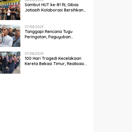
Sambut HUT ke-81 RI, Gibas
Jatiasih Kolaborasi Bersihkan
Lingkungan Bersama Pemkot
Bekasi
07/08/2026
Tanggapi Rencana Tugu
Peringatan, Paguyuban
Keluarga Korban Kereta
Bekasi Timur: Kami Ingin
Perbaikan Sistem Keselamatan
07/08/2026
Lebih Dulu
100 Hari Tragedi Kecelakaan
Kereta Bekasi Timur, Realisasi
Santunan Gubernur Jabar
Belum Merata