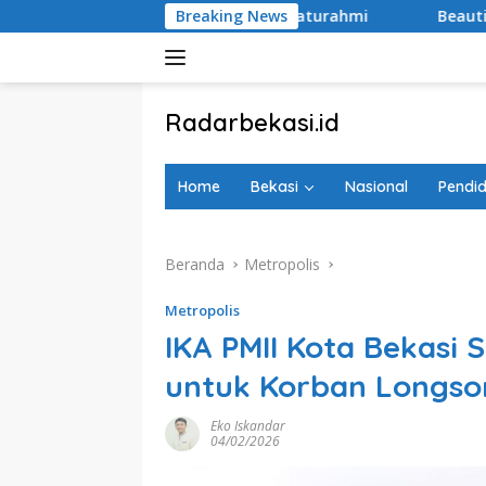
Langsung
si Timur Rawat Silaturahmi
Breaking News
Beautiful Beast
Sam
ke
konten
tutup
Radarbekasi.id
Berita
Bekasi
Home
Bekasi
Nasional
Pendid
Nomor
Satu
Beranda
Metropolis
Metropolis
IKA PMII Kota Bekasi 
untuk Korban Longsor
Eko Iskandar
04/02/2026