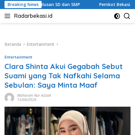
Langsung
lusan SD dan SMP
Breaking News
Pemkot Bekasi Percepat Transformasi 
ke
Radarbekasi.id
konten
Berita
Bekasi
Nomor
Satu
Beranda
Entertainment
Entertainment
Clara Shinta Akui Gegabah Sebut
Suami yang Tak Nafkahi Selama
Sebulan: Saya Minta Maaf
Maharani Nur Azizah
15/04/2026