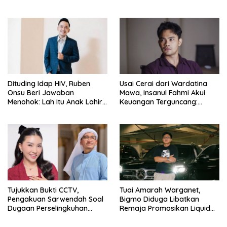
Bahagia Lagi
Dituding Idap HIV, Ruben
Usai Cerai dari Wardatina
Onsu Beri Jawaban
Mawa, Insanul Fahmi Akui
Menohok: Lah Itu Anak Lahir
Keuangan Terguncang:
dari Mana?
Ngaruh ke Ekonomi Juga
Tujukkan Bukti CCTV,
Tuai Amarah Warganet,
Pengakuan Sarwendah Soal
Bigmo Diduga Libatkan
Dugaan Perselingkuhan
Remaja Promosikan Liquid
Ruben Onsu Jadi Sorotan
Vape