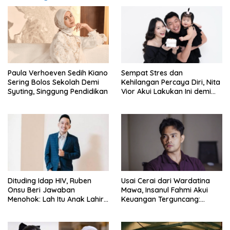
Paula Verhoeven Sedih Kiano
Sempat Stres dan
Sering Bolos Sekolah Demi
Kehilangan Percaya Diri, Nita
Syuting, Singgung Pendidikan
Vior Akui Lakukan Ini demi
Bahagia Lagi
Dituding Idap HIV, Ruben
Usai Cerai dari Wardatina
Onsu Beri Jawaban
Mawa, Insanul Fahmi Akui
Menohok: Lah Itu Anak Lahir
Keuangan Terguncang:
dari Mana?
Ngaruh ke Ekonomi Juga