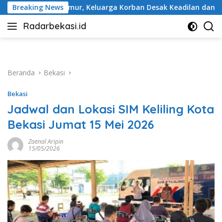
Langsung
arga Korban Desak Keadilan dan Transparansi Hasil Investigasi
Breaking News
ke
Radarbekasi.id
konten
Berita
Bekasi
Nomor
Satu
Beranda
Bekasi
Bekasi
Jadwal dan Lokasi SIM Keliling Kota
Bekasi Jumat 15 Mei 2026
Zaenal Aripin
15/05/2026