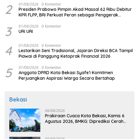
2
01/08/2026
0 Komentar
Presiden Prabowo Pimpin Akad Massal 62 Ribu Debitur
KPR FLPP, BRI Perkuat Peran sebagai Penggerak
Ekonomi Kerakyatan melalui Pembiayaan Perumahan
3
01/08/2026
0 Komentar
URI URI
4
01/08/2026
0 Komentar
Lestarikan Seni Tradisional, Jajaran Direksi BCA Tampil
Piawai di Panggung Ketoprak Financial 2026
5
01/08/2026
0 Komentar
Anggota DPRD Kota Bekasi Syafe’i Komitmen
Perjuangkan Aspirasi Warga Secara Bertahap
Bekasi
06/08/2026
Prakiraan Cuaca Kota Bekasi, Kamis 6
Agustus 2026, BMKG: Diprediksi Cerah
Terik
06/08/2026