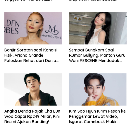
Berkekuatan Istimewa
Banjir Sorotan soal Kondisi
Sempat Bungkam Soal
Fisik, Ariana Grande
Rumor Bullying, Mantan Guru
Putuskan Rehat dari Dunia
Woni RESCENE Mendadak
Hiburan
Bongkar Hal Tak Terduga!
Angka Denda Pajak Cha Eun
Kim Soo Hyun Kirim Pesan ke
Woo Capai Rp249 Miliar, Kini
Penggemar Lewat Video,
Resmi Ajukan Banding!
Isyarat Comeback Makin
Kuat