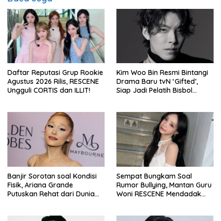
Daftar Reputasi Grup Rookie
Kim Woo Bin Resmi Bintangi
Agustus 2026 Rilis, RESCENE
Drama Baru tvN ‘Gifted’,
Ungguli CORTIS dan ILLIT!
Siap Jadi Pelatih Bisbol
Berkekuatan Istimewa
Banjir Sorotan soal Kondisi
Sempat Bungkam Soal
Fisik, Ariana Grande
Rumor Bullying, Mantan Guru
Putuskan Rehat dari Dunia
Woni RESCENE Mendadak
Hiburan
Bongkar Hal Tak Terduga!