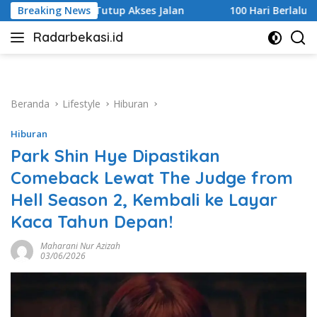
Langsung
 Akses Jalan
Breaking News
100 Hari Berlalu, Pengusutan Tragedi Sta
ke
Radarbekasi.id
konten
Berita
Bekasi
Nomor
Satu
Beranda
Lifestyle
Hiburan
Hiburan
Park Shin Hye Dipastikan
Comeback Lewat The Judge from
Hell Season 2, Kembali ke Layar
Kaca Tahun Depan!
Maharani Nur Azizah
03/06/2026