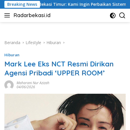
Langsung
: Kami Ingin Perbaikan Sistem Keselamatan Lebih Dulu
Breaking News
ke
Radarbekasi.id
konten
Berita
Bekasi
Nomor
Satu
Beranda
Lifestyle
Hiburan
Hiburan
Mark Lee Eks NCT Resmi Dirikan
Agensi Pribadi ‘UPPER ROOM’
Maharani Nur Azizah
04/06/2026