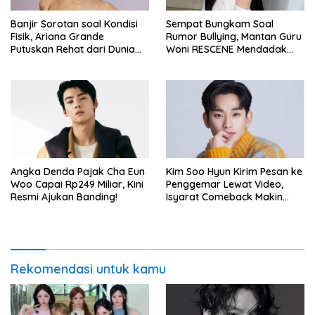
Banjir Sorotan soal Kondisi
Sempat Bungkam Soal
Fisik, Ariana Grande
Rumor Bullying, Mantan Guru
Putuskan Rehat dari Dunia
Woni RESCENE Mendadak
Hiburan
Bongkar Hal Tak Terduga!
Angka Denda Pajak Cha Eun
Kim Soo Hyun Kirim Pesan ke
Woo Capai Rp249 Miliar, Kini
Penggemar Lewat Video,
Resmi Ajukan Banding!
Isyarat Comeback Makin
Kuat
Rekomendasi untuk kamu