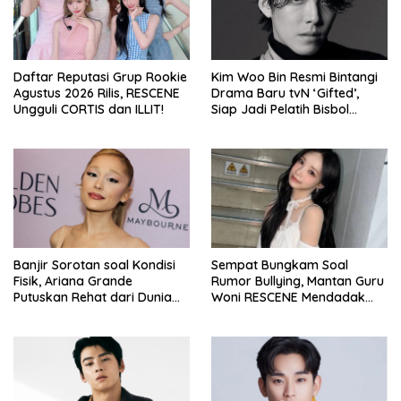
Daftar Reputasi Grup Rookie
Kim Woo Bin Resmi Bintangi
Agustus 2026 Rilis, RESCENE
Drama Baru tvN ‘Gifted’,
Ungguli CORTIS dan ILLIT!
Siap Jadi Pelatih Bisbol
Berkekuatan Istimewa
Banjir Sorotan soal Kondisi
Sempat Bungkam Soal
Fisik, Ariana Grande
Rumor Bullying, Mantan Guru
Putuskan Rehat dari Dunia
Woni RESCENE Mendadak
Hiburan
Bongkar Hal Tak Terduga!