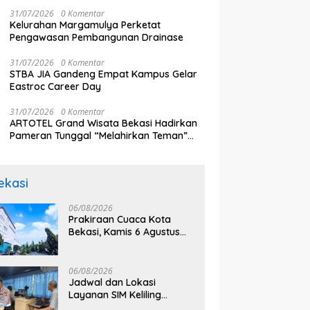
Komunikasi
31/07/2026
0 Komentar
Kelurahan Margamulya Perketat
Pengawasan Pembangunan Drainase
31/07/2026
0 Komentar
STBA JIA Gandeng Empat Kampus Gelar
Eastroc Career Day
31/07/2026
0 Komentar
ARTOTEL Grand Wisata Bekasi Hadirkan
Pameran Tunggal “Melahirkan Teman”
Karya Aprilia El Shinta
ekasi
06/08/2026
Prakiraan Cuaca Kota
Bekasi, Kamis 6 Agustus
2026, BMKG: Diprediksi
Cerah Terik
06/08/2026
Jadwal dan Lokasi
Layanan SIM Keliling
Bekasi Kamis 6 Agustus