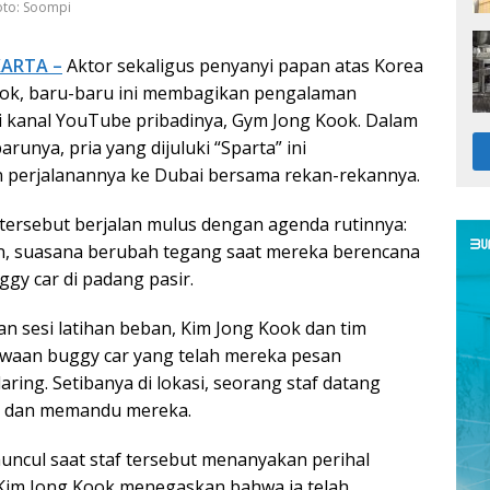
oto: Soompi
KARTA –
Aktor sekaligus penyanyi papan atas Korea
ook, baru-baru ini membagikan pengalaman
 kanal YouTube pribadinya, Gym Jong Kook. Dalam
runya, pria yang dijuluki “Sparta” ini
perjalanannya ke Dubai bersama rekan-rekannya.
 tersebut berjalan mulus dengan agenda rutinnya:
n, suasana berubah tegang saat mereka berencana
gy car di padang pasir.
n sesi latihan beban, Kim Jong Kook dan tim
waan buggy car yang telah mereka pesan
ring. Setibanya di lokasi, seorang staf datang
i dan memandu mereka.
uncul saat staf tersebut menanyakan perihal
Kim Jong Kook menegaskan bahwa ia telah