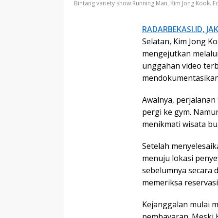
Bintang variety show Running Man, Kim Jong Kook. F
RADARBEKASI.ID, JA
Selatan, Kim Jong K
mengejutkan melalui
unggahan video terba
mendokumentasikan 
Awalnya, perjalanan
pergi ke gym. Namu
menikmati wisata bug
Setelah menyelesaika
menuju lokasi penye
sebelumnya secara da
memeriksa reservas
Kejanggalan mulai m
pembayaran. Meski 