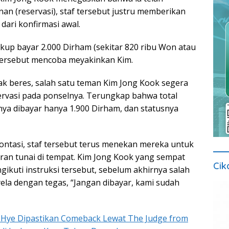
 (reservasi), staf tersebut justru memberikan
dari konfirmasi awal.
ukup bayar 2.000 Dirham (sekitar 820 ribu Won atau
f tersebut mencoba meyakinkan Kim.
ak beres, salah satu teman Kim Jong Kook segera
ervasi pada ponselnya. Terungkap bahwa total
ya dibayar hanya 1.900 Dirham, dan statusnya
ontasi, staf tersebut terus menekan mereka untuk
an tunai di tempat. Kim Jong Kook yang sempat
Cik
ikuti instruksi tersebut, sebelum akhirnya salah
la dengan tegas, “Jangan dibayar, kami sudah
 Hye Dipastikan Comeback Lewat The Judge from