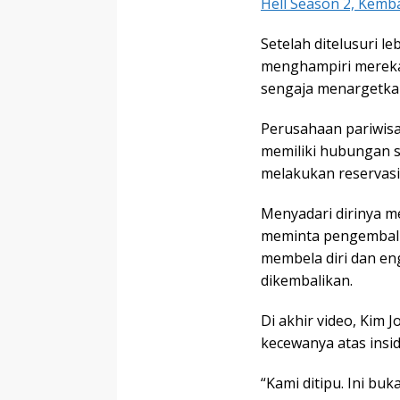
Hell Season 2, Kemb
Setelah ditelusuri l
menghampiri mereka
sengaja menargetkan
Perusahaan pariwisa
memiliki hubungan s
melakukan reservasi
Menyadari dirinya m
meminta pengembalia
membela diri dan en
dikembalikan.
Di akhir video, Kim
kecewanya atas insi
“Kami ditipu. Ini bu