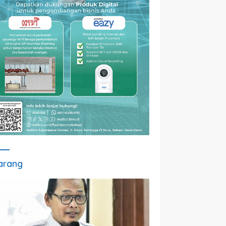
arang