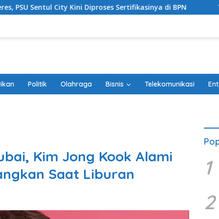
iproses Sertifikasinya di BPN
Tiga Kelurahan di Kecama
ikan
Politik
Olahraga
Bisnis
Telekomunikasi
Ent
Pop
Dubai, Kim Jong Kook Alami
1
angkan Saat Liburan
2