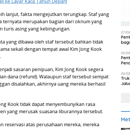
ali ke Layar Kaca Tahun Depan!
ebih lanjut, fakta mengejutkan terungkap. Staf yang
 ternyata merupakan bagian dari oknum yang
 turis asing yang kebingungan.
07/0
Pemk
ta yang dibawa oleh staf tersebut bahkan tidak
bagi
ama sekali dengan tempat awal Kim Jong Kook
06/0
.
Pemk
Pen
enjadi sasaran penipuan, Kim Jong Kook segera
06/0
n dana (refund). Walaupun staf tersebut sempat
Truk
ggan disalahkan, akhirnya uang mereka berhasil
Jalu
 Jong Kook tidak dapat menyembunyikan rasa
den yang merusak suasana liburannya tersebut.
Met
kan reservasi atas perusahaan mereka, mereka