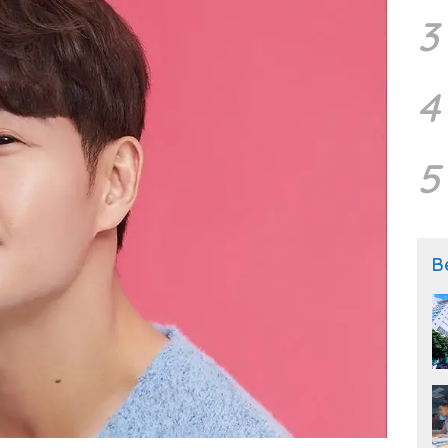
3
4
5
B