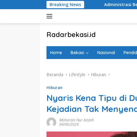
Langsung
r Doa Bersama
Administrasi Beres, PSU Sentul City Kini D
Breaking News
ke
konten
tutup
Radarbekasi.id
Berita
Bekasi
Home
Bekasi
Nasional
Pendid
Nomor
Satu
Beranda
Lifestyle
Hiburan
Hiburan
Nyaris Kena Tipu di 
Kejadian Tak Menyen
Maharani Nur Azizah
04/06/2026