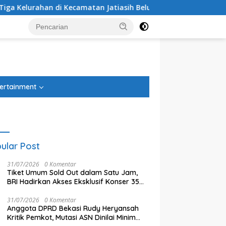
tan Jatiasih Belum Cairkan Dana RW Bekasi Keren Rp100 Juta
tutup
ertainment
ular Post
31/07/2026
0 Komentar
Tiket Umum Sold Out dalam Satu Jam,
BRI Hadirkan Akses Eksklusif Konser 35
Tahun Twilite Orchestra lewat BRImo
31/07/2026
0 Komentar
Anggota DPRD Bekasi Rudy Heryansah
Kritik Pemkot, Mutasi ASN Dinilai Minim