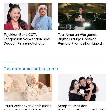
Tujukkan Bukti CCTV,
Tuai Amarah Warganet,
Pengakuan Sarwendah Soal
Bigmo Diduga Libatkan
Dugaan Perselingkuhan
Remaja Promosikan Liquid
Ruben Onsu Jadi Sorotan
Vape
Rekomendasi untuk kamu
Paula Verhoeven Sedih Kiano
Sempat Stres dan