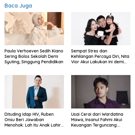
Baca Juga
Paula Verhoeven Sedih Kiano
Sempat Stres dan
Sering Bolos Sekolah Demi
Kehilangan Percaya Diri, Nita
Syuting, Singgung Pendidikan
Vior Akui Lakukan Ini demi
Bahagia Lagi
Dituding Idap HIV, Ruben
Usai Cerai dari Wardatina
Onsu Beri Jawaban
Mawa, Insanul Fahmi Akui
Menohok: Lah Itu Anak Lahir
Keuangan Terguncang:
dari Mana?
Ngaruh ke Ekonomi Juga