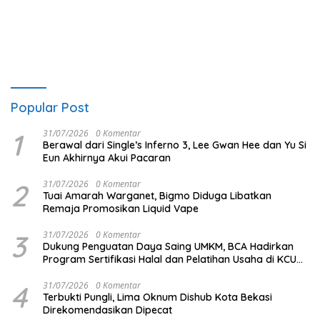
Ruben Onsu Jadi Sorotan
Vape
Popular Post
1
31/07/2026
0 Komentar
Berawal dari Single’s Inferno 3, Lee Gwan Hee dan Yu Si
Eun Akhirnya Akui Pacaran
2
31/07/2026
0 Komentar
Tuai Amarah Warganet, Bigmo Diduga Libatkan
Remaja Promosikan Liquid Vape
3
31/07/2026
0 Komentar
Dukung Penguatan Daya Saing UMKM, BCA Hadirkan
Program Sertifikasi Halal dan Pelatihan Usaha di KCU
Tanjung Priok
4
31/07/2026
0 Komentar
Terbukti Pungli, Lima Oknum Dishub Kota Bekasi
Direkomendasikan Dipecat