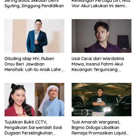
Sering Bolos Sekolah Demi
Kehilangan Percaya Diri, Nita
Syuting, Singgung Pendidikan
Vior Akui Lakukan Ini demi
Bahagia Lagi
Dituding Idap HIV, Ruben
Usai Cerai dari Wardatina
Onsu Beri Jawaban
Mawa, Insanul Fahmi Akui
Menohok: Lah Itu Anak Lahir
Keuangan Terguncang:
dari Mana?
Ngaruh ke Ekonomi Juga
Tujukkan Bukti CCTV,
Tuai Amarah Warganet,
Pengakuan Sarwendah Soal
Bigmo Diduga Libatkan
Dugaan Perselingkuhan
Remaja Promosikan Liquid