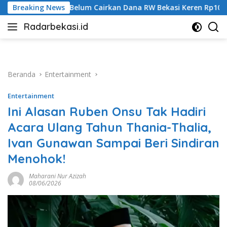
Langsung
m Cairkan Dana RW Bekasi Keren Rp100 Juta
Breaking News
Taklukkan 
ke
Radarbekasi.id
konten
Berita
Bekasi
Nomor
Satu
Beranda
Entertainment
Entertainment
Ini Alasan Ruben Onsu Tak Hadiri
Acara Ulang Tahun Thania-Thalia,
Ivan Gunawan Sampai Beri Sindiran
Menohok!
Maharani Nur Azizah
08/06/2026