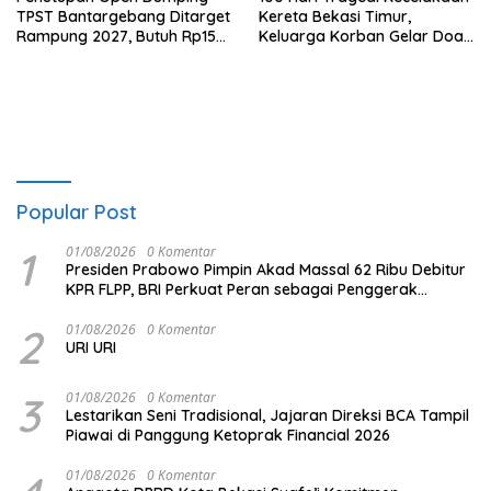
TPST Bantargebang Ditarget
Kereta Bekasi Timur,
Rampung 2027, Butuh Rp150
Keluarga Korban Gelar Doa
Miliar
Bersama
Popular Post
1
01/08/2026
0 Komentar
Presiden Prabowo Pimpin Akad Massal 62 Ribu Debitur
KPR FLPP, BRI Perkuat Peran sebagai Penggerak
Ekonomi Kerakyatan melalui Pembiayaan Perumahan
2
01/08/2026
0 Komentar
URI URI
3
01/08/2026
0 Komentar
Lestarikan Seni Tradisional, Jajaran Direksi BCA Tampil
Piawai di Panggung Ketoprak Financial 2026
01/08/2026
0 Komentar