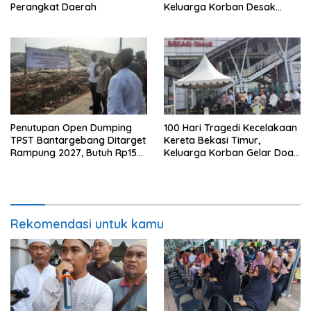
Perangkat Daerah
Keluarga Korban Desak
Keadilan dan Transparansi
Hasil Investigasi
Penutupan Open Dumping
100 Hari Tragedi Kecelakaan
TPST Bantargebang Ditarget
Kereta Bekasi Timur,
Rampung 2027, Butuh Rp150
Keluarga Korban Gelar Doa
Miliar
Bersama
Rekomendasi untuk kamu