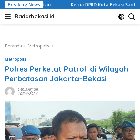
Langsung
tua DPRD Kota Bekasi Sardi Efendi: Efisiensi Anggaran Jangan
Breaking News
ke
Radarbekasi.id
konten
Berita
Bekasi
Nomor
Satu
Beranda
Metropolis
Metropolis
Polres Perketat Patroli di Wilayah
Perbatasan Jakarta–Bekasi
Denis Arfian
10/06/2026