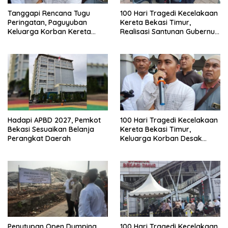
Tanggapi Rencana Tugu
100 Hari Tragedi Kecelakaan
Peringatan, Paguyuban
Kereta Bekasi Timur,
Keluarga Korban Kereta
Realisasi Santunan Gubernur
Bekasi Timur: Kami Ingin
Jabar Belum Merata
Perbaikan Sistem
Keselamatan Lebih Dulu
Hadapi APBD 2027, Pemkot
100 Hari Tragedi Kecelakaan
Bekasi Sesuaikan Belanja
Kereta Bekasi Timur,
Perangkat Daerah
Keluarga Korban Desak
Keadilan dan Transparansi
Hasil Investigasi
Penutupan Open Dumping
100 Hari Tragedi Kecelakaan