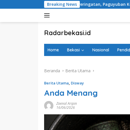
Langsung
 Rencana Tugu Peringatan, Paguyuban Keluarga Korban Kereta 
Breaking News
ke
konten
tutup
Radarbekasi.id
Berita
Bekasi
Home
Bekasi
Nasional
Pendid
Nomor
Satu
Beranda
Berita Utama
Berita Utama
,
Disway
Anda Menang
Zaenal Aripin
16/06/2026