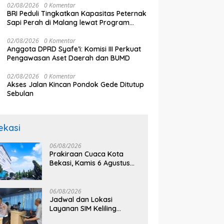
02/08/2026
0 Komentar
BRI Peduli Tingkatkan Kapasitas Peternak
Sapi Perah di Malang lewat Program
Klaster Unggulan
02/08/2026
0 Komentar
Anggota DPRD Syafe’i: Komisi III Perkuat
Pengawasan Aset Daerah dan BUMD
02/08/2026
0 Komentar
Akses Jalan Kincan Pondok Gede Ditutup
Sebulan
ekasi
06/08/2026
Prakiraan Cuaca Kota
Bekasi, Kamis 6 Agustus
2026, BMKG: Diprediksi
Cerah Terik
06/08/2026
Jadwal dan Lokasi
Layanan SIM Keliling
Bekasi Kamis 6 Agustus