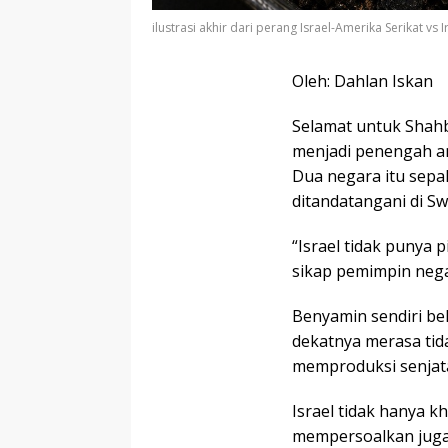
ilustrasi akhir dari perang Israel-Amerika Serikat vs Ir
Oleh: Dahlan Iskan
Selamat untuk Shahba
menjadi penengah ant
Dua negara itu sepa
ditandatangani di Sw
“Israel tidak punya 
sikap pemimpin neg
Benyamin sendiri be
dekatnya merasa tid
memproduksi senjata
Israel tidak hanya kh
mempersoalkan juga