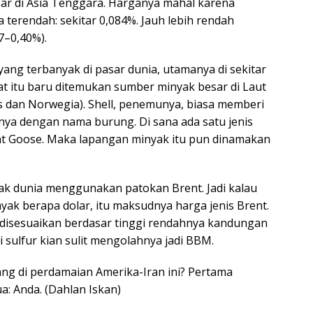
ar di Asia Tenggara. Harganya mahal karena
terendah: sekitar 0,084%. Jauh lebih rendah
7–0,40%).
 yang terbanyak di pasar dunia, utamanya di sekitar
at itu baru ditemukan sumber minyak besar di Laut
is dan Norwegia). Shell, penemunya, biasa memberi
ya dengan nama burung. Di sana ada satu jenis
nt Goose. Maka lapangan minyak itu pun dinamakan
yak dunia menggunakan patokan Brent. Jadi kalau
yak berapa dolar, itu maksudnya harga jenis Brent.
al disesuaikan berdasar tinggi rendahnya kandungan
gi sulfur kian sulit mengolahnya jadi BBM.
ang di perdamaian Amerika-Iran ini? Pertama
a: Anda. (Dahlan Iskan)