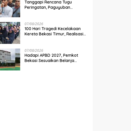
Tanggapi Rencana Tugu
Peringatan, Paguyuban
Keluarga Korban Kereta
Bekasi Timur: Kami Ingin
Perbaikan Sistem Keselamatan
07/08/2026
Lebih Dulu
100 Hari Tragedi Kecelakaan
Kereta Bekasi Timur, Realisasi
Santunan Gubernur Jabar
Belum Merata
07/08/2026
Hadapi APBD 2027, Pemkot
Bekasi Sesuaikan Belanja
Perangkat Daerah