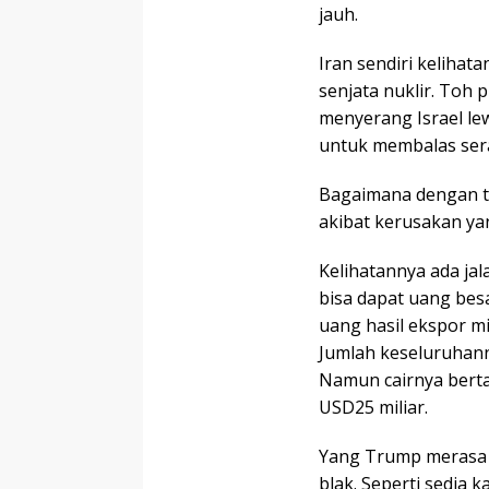
jauh.
Iran sendiri keliha
senjata nuklir. Toh
menyerang Israel lew
untuk membalas sera
Bagaimana dengan t
akibat kerusakan ya
Kelihatannya ada jal
bisa dapat uang besa
uang hasil ekspor m
Jumlah keseluruhanny
Namun cairnya berta
USD25 miliar.
Yang Trump merasa 
blak. Seperti sedia 