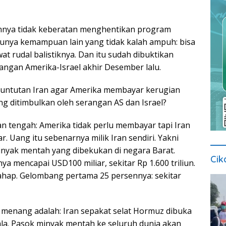
tannya tidak keberatan menghentikan program
 punya kemampuan lain yang tidak kalah ampuh: bisa
at rudal balistiknya. Dan itu sudah dibuktikan
ngan Amerika-Israel akhir Desember lalu.
untutan Iran agar Amerika membayar kerugian
ng ditimbulkan oleh serangan AS dan Israel?
an tengah: Amerika tidak perlu membayar tapi Iran
r. Uang itu sebenarnya milik Iran sendiri. Yakni
inyak mentah yang dibekukan di negara Barat.
Cik
a mencapai USD100 miliar, sekitar Rp 1.600 triliun.
hap. Gelombang pertama 25 persennya: sekitar
menang adalah: Iran sepakat selat Hormuz dibuka
kala. Pasok minyak mentah ke seluruh dunia akan