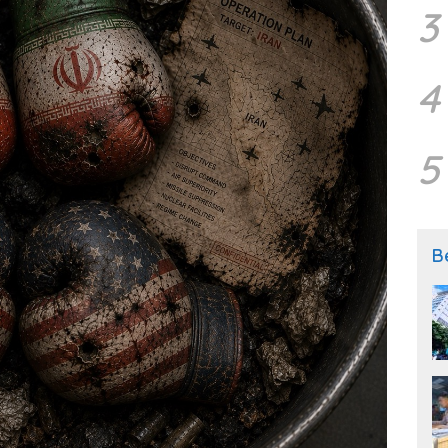
3
4
5
B