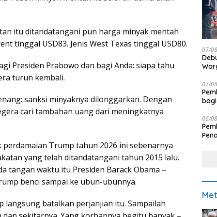
tan itu ditandatangani pun harga minyak mentah
rent tinggal USD83. Jenis West Texas tinggal USD80.
07/0
Debu
bagi Presiden Prabowo dan bagi Anda: siapa tahu
Warg
ra turun kembali.
07/0
Pemk
enang: sanksi minyaknya dilonggarkan. Dengan
bagi
segera cari tambahan uang dari meningkatnya
06/0
Pemk
Pen
k perdamaian Trump tahun 2026 ini sebenarnya
atan yang telah ditandatangani tahun 2015 lalu.
da tangan waktu itu Presiden Barack Obama –
Trump benci sampai ke ubun-ubunnya.
Met
p langsung batalkan perjanjian itu. Sampailah
an dan sekitarnya. Yang korbannya begitu banyak –