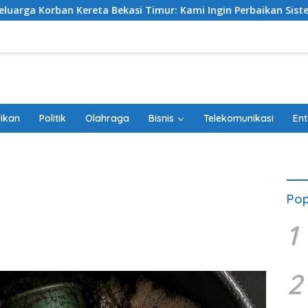
Bekasi Timur: Kami Ingin Perbaikan Sistem Keselamatan Lebih
ikan
Politik
Olahraga
Bisnis
Telekomunikasi
Ent
Pop
1
2