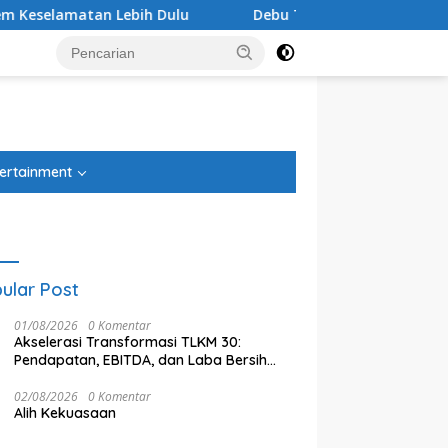
 Dulu
Debu Tegal Danas Cikarang Belum Teratasi, War
tutup
ertainment
ular Post
01/08/2026
0 Komentar
Akselerasi Transformasi TLKM 30:
Pendapatan, EBITDA, dan Laba Bersih
Normalisasi Telkom Tumbuh Kuat di
Paruh Pertama 2026
02/08/2026
0 Komentar
Alih Kekuasaan