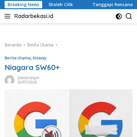
Langsung
Breaking News
Tanggapi Rencana Tugu Peringatan, Paguyuban Keluarga
ke
Radarbekasi.id
konten
Berita
Bekasi
Nomor
Satu
Beranda
Berita Utama
Berita Utama
,
Disway
Niagara SW60+
Zaenal Aripin
02/07/2026