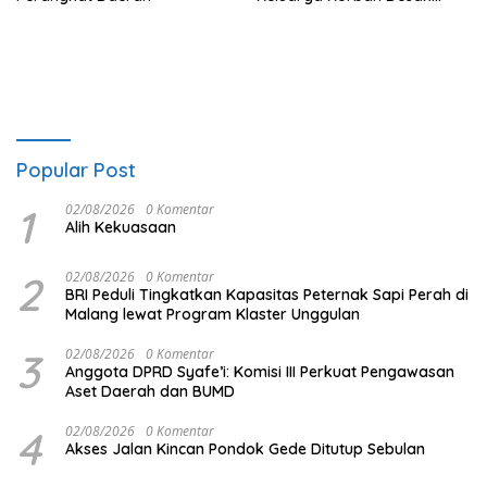
Keadilan dan Transparansi
Hasil Investigasi
Popular Post
1
02/08/2026
0 Komentar
Alih Kekuasaan
2
02/08/2026
0 Komentar
BRI Peduli Tingkatkan Kapasitas Peternak Sapi Perah di
Malang lewat Program Klaster Unggulan
3
02/08/2026
0 Komentar
Anggota DPRD Syafe’i: Komisi III Perkuat Pengawasan
Aset Daerah dan BUMD
4
02/08/2026
0 Komentar
Akses Jalan Kincan Pondok Gede Ditutup Sebulan