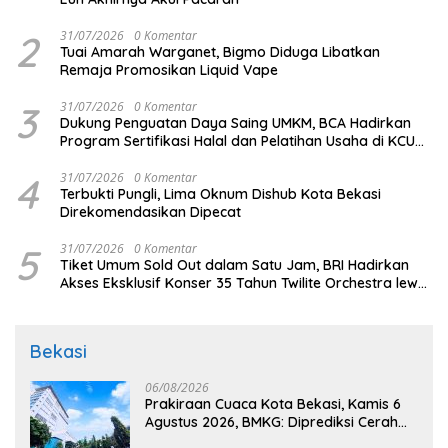
2
31/07/2026
0 Komentar
Tuai Amarah Warganet, Bigmo Diduga Libatkan
Remaja Promosikan Liquid Vape
3
31/07/2026
0 Komentar
Dukung Penguatan Daya Saing UMKM, BCA Hadirkan
Program Sertifikasi Halal dan Pelatihan Usaha di KCU
Tanjung Priok
4
31/07/2026
0 Komentar
Terbukti Pungli, Lima Oknum Dishub Kota Bekasi
Direkomendasikan Dipecat
5
31/07/2026
0 Komentar
Tiket Umum Sold Out dalam Satu Jam, BRI Hadirkan
Akses Eksklusif Konser 35 Tahun Twilite Orchestra lewat
BRImo
Bekasi
06/08/2026
Prakiraan Cuaca Kota Bekasi, Kamis 6
Agustus 2026, BMKG: Diprediksi Cerah
Terik