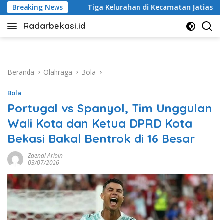
Langsung
iga Kelurahan di Kecamatan Jatiasih Belum Cairkan Dana RW Be
Breaking News
ke
Radarbekasi.id
konten
Berita
Bekasi
Nomor
Satu
Beranda
Olahraga
Bola
Bola
Portugal vs Spanyol, Tim Unggulan
Wali Kota dan Ketua DPRD Kota
Bekasi Bakal Bentrok di 16 Besar
Zaenal Aripin
03/07/2026