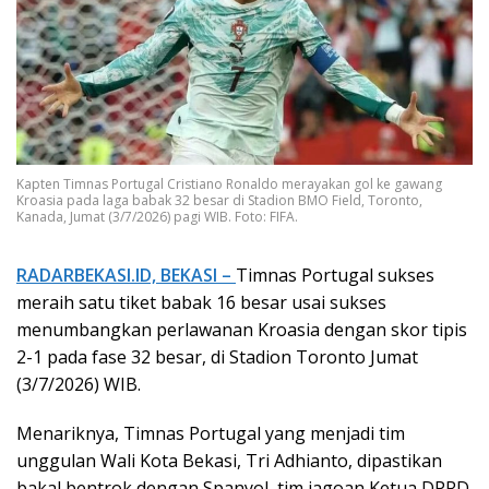
Kapten Timnas Portugal Cristiano Ronaldo merayakan gol ke gawang
Kroasia pada laga babak 32 besar di Stadion BMO Field, Toronto,
Kanada, Jumat (3/7/2026) pagi WIB. Foto: FIFA.
RADARBEKASI.ID, BEKASI –
Timnas Portugal sukses
meraih satu tiket babak 16 besar usai sukses
menumbangkan perlawanan Kroasia dengan skor tipis
2-1 pada fase 32 besar, di Stadion Toronto Jumat
(3/7/2026) WIB.
Menariknya, Timnas Portugal yang menjadi tim
unggulan Wali Kota Bekasi, Tri Adhianto, dipastikan
bakal bentrok dengan Spanyol, tim jagoan Ketua DPRD