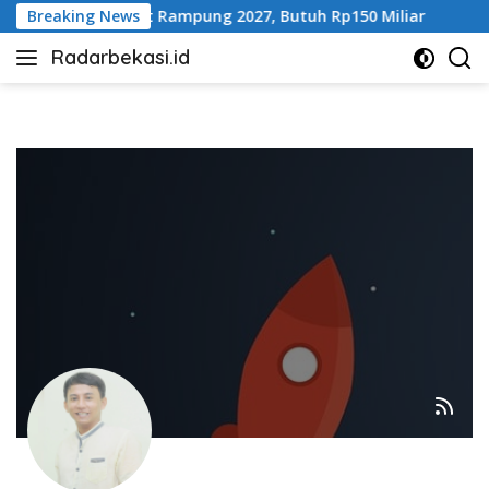
Langsung
gebang Ditarget Rampung 2027, Butuh Rp150 Miliar
Breaking News
1
ke
Radarbekasi.id
konten
Berita
Bekasi
Nomor
Satu