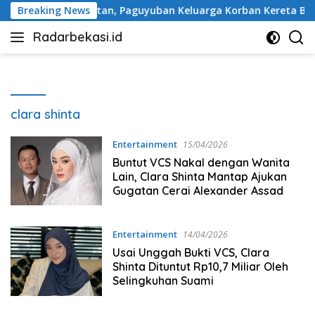
Langsung
u Peringatan, Paguyuban Keluarga Korban Kereta Bekasi Timur
Breaking News
ke
Radarbekasi.id
konten
Berita
Bekasi
Nomor
Satu
clara shinta
Entertainment
15/04/2026
Buntut VCS Nakal dengan Wanita
Lain, Clara Shinta Mantap Ajukan
Gugatan Cerai Alexander Assad
Entertainment
14/04/2026
Usai Unggah Bukti VCS, Clara
Shinta Dituntut Rp10,7 Miliar Oleh
Selingkuhan Suami