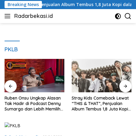
Langsung
IS & THAT”, Penjualan Album Tembus 1,8 Juta Kopi dalam Sehar
Breaking News
ke
Radarbekasi.id
konten
Berita
Bekasi
Nomor
Satu
PKLB
Ruben Onsu Ungkap Alasan
Stray Kids Comeback Lewat
Tak Hadir di Podcast Denny
“THIS & THAT”, Penjualan
Sumargo dan Lebih Memilih
Album Tembus 1,8 Juta Kopi
Deddy Corbuzier
dalam Sehari