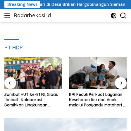
Langsung
andu Matahari di Desa Brilian Hargobinangun Sleman
Breaking News
S
ke
Radarbekasi.id
konten
Berita
Bekasi
Nomor
Satu
PT HDP
Sambut HUT ke-81 RI, Gibas
BRI Peduli Perkuat Layanan
Jatiasih Kolaborasi
Kesehatan Ibu dan Anak
Bersihkan Lingkungan
melalui Posyandu Matahari di
Bersama Pemkot Bekasi
Desa Brilian Hargobinangun
Sleman