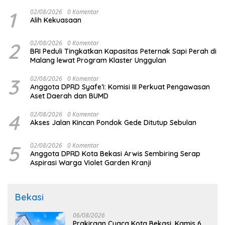
1
02/08/2026
0 Komentar
Alih Kekuasaan
2
02/08/2026
0 Komentar
BRI Peduli Tingkatkan Kapasitas Peternak Sapi Perah di
Malang lewat Program Klaster Unggulan
3
02/08/2026
0 Komentar
Anggota DPRD Syafe’i: Komisi III Perkuat Pengawasan
Aset Daerah dan BUMD
4
02/08/2026
0 Komentar
Akses Jalan Kincan Pondok Gede Ditutup Sebulan
5
02/08/2026
0 Komentar
Anggota DPRD Kota Bekasi Arwis Sembiring Serap
Aspirasi Warga Violet Garden Kranji
Bekasi
06/08/2026
Prakiraan Cuaca Kota Bekasi, Kamis 6