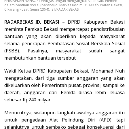
PERSIAPKAN BANSOS : Petugas tengah mengangkut salah satu elemen
dalam bantuan sosial (bansos) di Markas Kodim 0509 Kabupaten Bekasi,
Cikarang Pusat, Senin (20/4). IST/RADAR BEKASI
RADARBEKASI.ID, BEKASI –
DPRD Kabupaten Bekasi
meminta Pemkab Bekasi mempercepat pendistribusian
bantuan yang akan diberikan kepada masyakarat
selama penerapan Pembatasan Sosial Berskala Sosial
(PSBB). Pasalnya, masyarakat sudah sangat
membutuhkan bantuan tersebut.
Wakil Ketua DPRD Kabupaten Bekasi, Mohamad Nuh
mengatakan, dari tiga sumber anggaran yang akan
dikeluarkan oleh Pemerintah pusat, provinsi, sampai ke
daerah, anggaran dari Pemda dirasa lebih leluasa
sebesar Rp240 milyar.
Menurutnya, walaupun langkah awalnya anggaran itu
untuk pengadaan Alat Pelindung Diri (APD), tapi
selanjutnya untuk sembako sebagai konsekuensi dari