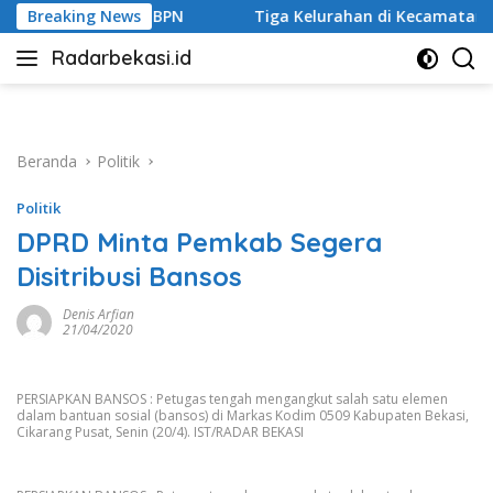
Langsung
Breaking News
Tiga Kelurahan di Kecamatan Jatiasih Belum Cairkan 
ke
Radarbekasi.id
konten
Berita
Bekasi
Nomor
Satu
Beranda
Politik
Politik
DPRD Minta Pemkab Segera
Disitribusi Bansos
Denis Arfian
21/04/2020
PERSIAPKAN BANSOS : Petugas tengah mengangkut salah satu elemen
dalam bantuan sosial (bansos) di Markas Kodim 0509 Kabupaten Bekasi,
Cikarang Pusat, Senin (20/4). IST/RADAR BEKASI