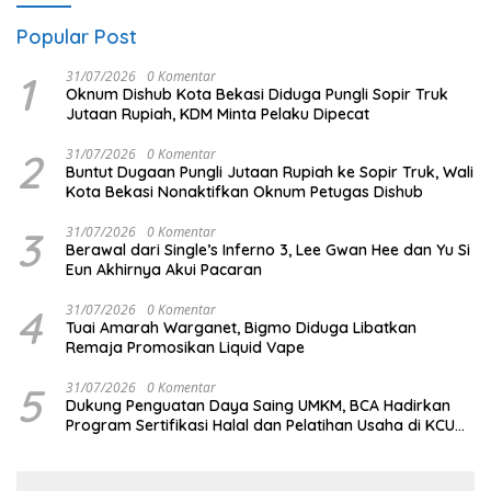
Popular Post
1
31/07/2026
0 Komentar
Oknum Dishub Kota Bekasi Diduga Pungli Sopir Truk
Jutaan Rupiah, KDM Minta Pelaku Dipecat
2
31/07/2026
0 Komentar
Buntut Dugaan Pungli Jutaan Rupiah ke Sopir Truk, Wali
Kota Bekasi Nonaktifkan Oknum Petugas Dishub
3
31/07/2026
0 Komentar
Berawal dari Single’s Inferno 3, Lee Gwan Hee dan Yu Si
Eun Akhirnya Akui Pacaran
4
31/07/2026
0 Komentar
Tuai Amarah Warganet, Bigmo Diduga Libatkan
Remaja Promosikan Liquid Vape
5
31/07/2026
0 Komentar
Dukung Penguatan Daya Saing UMKM, BCA Hadirkan
Program Sertifikasi Halal dan Pelatihan Usaha di KCU
Tanjung Priok