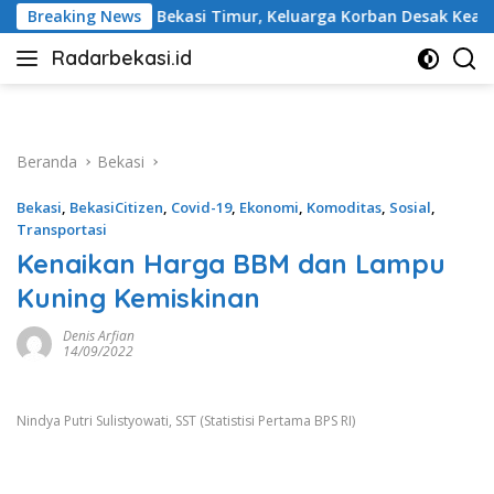
Langsung
asi Timur, Keluarga Korban Desak Keadilan dan Transparansi Has
Breaking News
ke
Radarbekasi.id
konten
Berita
Bekasi
Nomor
Satu
Beranda
Bekasi
Bekasi
,
BekasiCitizen
,
Covid-19
,
Ekonomi
,
Komoditas
,
Sosial
,
Transportasi
Kenaikan Harga BBM dan Lampu
Kuning Kemiskinan
Denis Arfian
14/09/2022
Nindya Putri Sulistyowati, SST (Statistisi Pertama BPS RI)