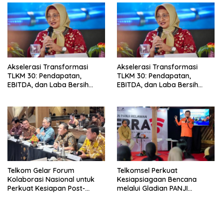
Akselerasi Transformasi
Akselerasi Transformasi
TLKM 30: Pendapatan,
TLKM 30: Pendapatan,
EBITDA, dan Laba Bersih
EBITDA, dan Laba Bersih
Normalisasi Telkom Tumbuh
Normalisasi Telkom Tumbuh
Kuat di Paruh Pertama 2026
Kuat di Paruh Pertama 2026
Telkom Gelar Forum
Telkomsel Perkuat
Kolaborasi Nasional untuk
Kesiapsiagaan Bencana
Perkuat Kesiapan Post-
melalui Gladian PANJI
Quantum Cryptography
Relawan TERRA