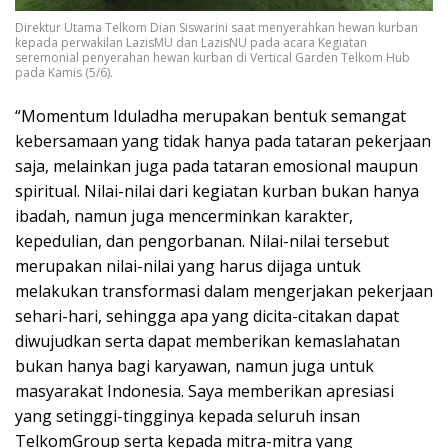
Direktur Utama Telkom Dian Siswarini saat menyerahkan hewan kurban
kepada perwakilan LazisMU dan LazisNU pada acara Kegiatan
seremonial penyerahan hewan kurban di Vertical Garden Telkom Hub
pada Kamis (5/6).
“Momentum Iduladha merupakan bentuk semangat
kebersamaan yang tidak hanya pada tataran pekerjaan
saja, melainkan juga pada tataran emosional maupun
spiritual. Nilai-nilai dari kegiatan kurban bukan hanya
ibadah, namun juga mencerminkan karakter,
kepedulian, dan pengorbanan. Nilai-nilai tersebut
merupakan nilai-nilai yang harus dijaga untuk
melakukan transformasi dalam mengerjakan pekerjaan
sehari-hari, sehingga apa yang dicita-citakan dapat
diwujudkan serta dapat memberikan kemaslahatan
bukan hanya bagi karyawan, namun juga untuk
masyarakat Indonesia. Saya memberikan apresiasi
yang setinggi-tingginya kepada seluruh insan
TelkomGroup serta kepada mitra-mitra yang