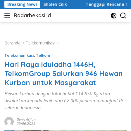
Langsung
Breaking News
Tanggapi Rencana Tugu Peringatan, Paguyuban Keluarga
ke
Radarbekasi.id
konten
Berita
Bekasi
Nomor
Satu
Beranda
Telekomunikasi
Telekomunikasi
,
Telkom
Hari Raya Iduladha 1446H,
TelkomGroup Salurkan 946 Hewan
Kurban untuk Masyarakat
Hewan kurban dengan total bobot 114.850 Kg akan
disalurkan kepada lebih dari 62.000 penerima manfaat di
seluruh Indonesia
Denis Arfian
09/06/2025