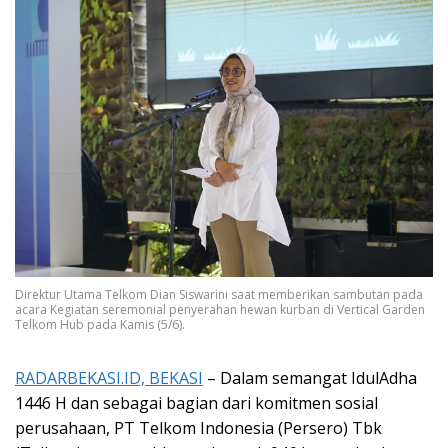
Direktur Utama Telkom Dian Siswarini saat memberikan sambutan pada
acara Kegiatan seremonial penyerahan hewan kurban di Vertical Garden
Telkom Hub pada Kamis (5/6).
RADARBEKASI.ID, BEKASI
– Dalam semangat IdulAdha
1446 H dan sebagai bagian dari komitmen sosial
perusahaan, PT Telkom Indonesia (Persero) Tbk