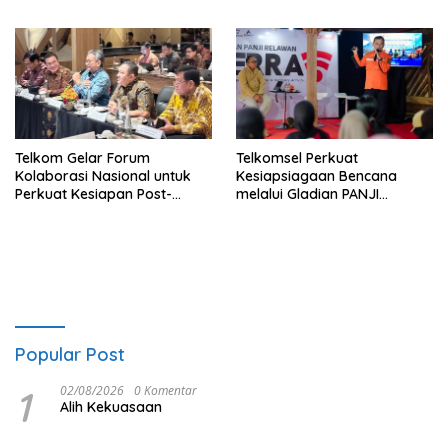
Normalisasi Telkom Tumbuh
Normalisasi Telkom Tumbuh
Kuat di Paruh Pertama 2026
Kuat di Paruh Pertama 2026
Telkom Gelar Forum
Telkomsel Perkuat
Kolaborasi Nasional untuk
Kesiapsiagaan Bencana
Perkuat Kesiapan Post-
melalui Gladian PANJI
Quantum Cryptography
Relawan TERRA
Popular Post
1
02/08/2026
0 Komentar
Alih Kekuasaan