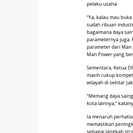
pelaku usaha.
“Ya, kalau mau buka
sudah ribuan industr
bagaimana daya saing
parameternya juga. 
parameter dari Man 
Man Power yang bena
Sementara, Ketua DPR
masih cukup kompeti
wilayah di sekitar Jak
“Memang daya saing 
kota lainnya,” katany
Ia menaruh perhatian
memastikan peningka
sebagai langkah str