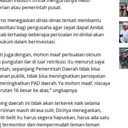
wasan industri. Untuk mengurusnya mesti
erian atau pemerintah pusat.
no menegaskan dinas-dinas terkait membantu
silitasi bagi pengusaha agar cepat dapat Amdal.
ab terhadap beberapa persoalan ini dinilai akan
ukum dalam berinvestasi.
uti juga dengan, mohon maaf perbuatan oknum
 pungutan liar di luar retribusi. Itu menurut saya
intah, sepanjang Pemerintah Daerah tidak bisa
nan publik, tidak bisa meningkatkan percepatan
sa meningkatkan PAD daerah. Ya mohon maaf, niscaya
 urutan 16 besar ke atas,” ungkapnya.
ng daerah ini tidak akan terkerek naik selama
izinan masih dirasa sulit. Dirinya menegaskan,
lit-belit itu harus segera hapuskan, harus ada satu
g termonitor dan mempermudah teman-teman