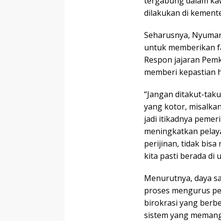
tergabung dalam ka
dilakukan di kement
Seharusnya, Nyumar
untuk memberikan fa
Respon jajaran Pemk
memberi kepastian h
“Jangan ditakut-tak
yang kotor, misalkan
jadi itikadnya pemer
meningkatkan pelaya
perijinan, tidak bi
kita pasti berada di
Menurutnya, daya sai
proses mengurus per
birokrasi yang berbe
sistem yang meman