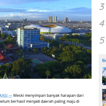
3
4
5
B
KASI —
Meski menyimpan banyak harapan dari
elum berhasil menjadi daerah paling maju di