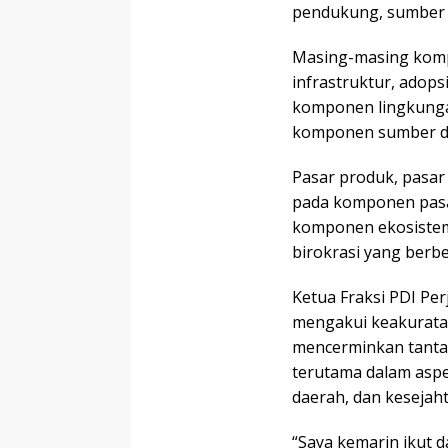
pendukung, sumber d
Masing-masing kompo
infrastruktur, adops
komponen lingkunga
komponen sumber d
Pasar produk, pasar
pada komponen pasar
komponen ekosistem
birokrasi yang berbe
Ketua Fraksi PDI P
mengakui keakuratan
mencerminkan tanta
terutama dalam aspe
daerah, dan kesejah
“Saya kemarin ikut da