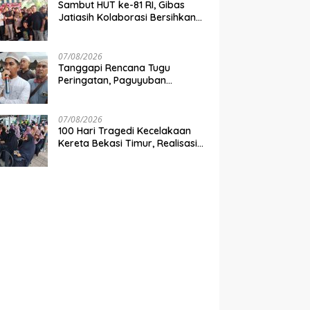
Sambut HUT ke-81 RI, Gibas
Jatiasih Kolaborasi Bersihkan
Lingkungan Bersama Pemkot
Bekasi
07/08/2026
Tanggapi Rencana Tugu
Peringatan, Paguyuban
Keluarga Korban Kereta
Bekasi Timur: Kami Ingin
Perbaikan Sistem Keselamatan
07/08/2026
Lebih Dulu
100 Hari Tragedi Kecelakaan
Kereta Bekasi Timur, Realisasi
Santunan Gubernur Jabar
Belum Merata