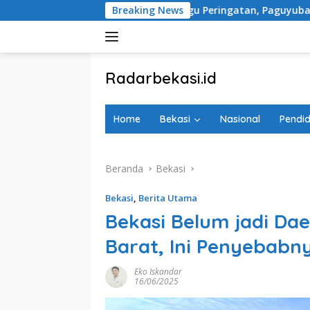
Langsung
ggapi Rencana Tugu Peringatan, Paguyuban Keluarga Korban Ke
Breaking News
ke
konten
tutup
Radarbekasi.id
Berita
Bekasi
Home
Bekasi
Nasional
Pendid
Nomor
Satu
Beranda
Bekasi
Bekasi
,
Berita Utama
Bekasi Belum jadi Dae
Barat, Ini Penyebabn
Eko Iskandar
16/06/2025