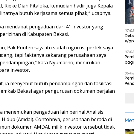
, Rieke Diah Pitaloka, kemudian hadir juga Kepala
lihatnya butuh kerjasama semua pihak,” ucapnya.
inya mendapat pengaduan dari 41 investor yang
07/0
perizinan di Kabupaten Bekasi.
Debu
Warg
n, Pak Punten saya itu sudah ngurus, pertek saya
07/0
gudang, tapi faktanya sekarang perusahaan saya
Pemk
ta pendampingan,” kata Nyumarno, menirukan
bagi
ara investor.
06/0
Pemk
t, ia menyebut butuh pendampingan dan fasilitasi
Pen
di Pemkab Bekasi agar pengurusan dokumen berjalan
juga menemukan pengaduan lain perihal Analisis
Hidup (Amdal). Contohnya, perusahaan berada di
Met
amun dokumen AMDAL milik investor tersebut tidak