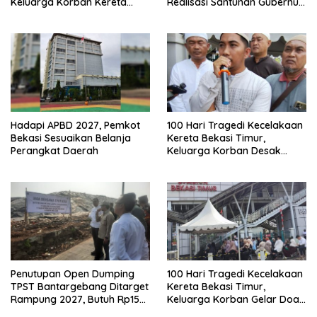
Keluarga Korban Kereta
Realisasi Santunan Gubernur
Bekasi Timur: Kami Ingin
Jabar Belum Merata
Perbaikan Sistem
Keselamatan Lebih Dulu
Hadapi APBD 2027, Pemkot
100 Hari Tragedi Kecelakaan
Bekasi Sesuaikan Belanja
Kereta Bekasi Timur,
Perangkat Daerah
Keluarga Korban Desak
Keadilan dan Transparansi
Hasil Investigasi
Penutupan Open Dumping
100 Hari Tragedi Kecelakaan
TPST Bantargebang Ditarget
Kereta Bekasi Timur,
Rampung 2027, Butuh Rp150
Keluarga Korban Gelar Doa
Miliar
Bersama