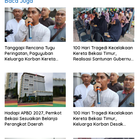
Baca Juga
Tanggapi Rencana Tugu
100 Hari Tragedi Kecelakaan
Peringatan, Paguyuban
Kereta Bekasi Timur,
Keluarga Korban Kereta
Realisasi Santunan Gubernur
Bekasi Timur: Kami Ingin
Jabar Belum Merata
Perbaikan Sistem
Keselamatan Lebih Dulu
Hadapi APBD 2027, Pemkot
100 Hari Tragedi Kecelakaan
Bekasi Sesuaikan Belanja
Kereta Bekasi Timur,
Perangkat Daerah
Keluarga Korban Desak
Keadilan dan Transparansi
Hasil Investigasi