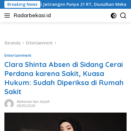
Langsung
ngon Punya 21 RT, Diusulkan Mekar Jadi Tiga
Breaking News
Harga Ema
ke
Radarbekasi.id
konten
Berita
Bekasi
Nomor
Satu
Beranda
Entertainment
Entertainment
Clara Shinta Absen di Sidang Cerai
Perdana karena Sakit, Kuasa
Hukum: Sudah Diperiksa di Rumah
Sakit
Maharani Nur Azizah
08/05/2026