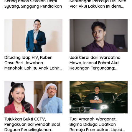
Sering Bolos Sekolah Demi
Kehilangan Percaya Diri, Nita
Syuting, Singgung Pendidikan
Vior Akui Lakukan Ini demi
Bahagia Lagi
Dituding Idap HIV, Ruben
Usai Cerai dari Wardatina
Onsu Beri Jawaban
Mawa, Insanul Fahmi Akui
Menohok: Lah Itu Anak Lahir
Keuangan Terguncang:
dari Mana?
Ngaruh ke Ekonomi Juga
Tujukkan Bukti CCTV,
Tuai Amarah Warganet,
Pengakuan Sarwendah Soal
Bigmo Diduga Libatkan
Dugaan Perselingkuhan
Remaja Promosikan Liquid