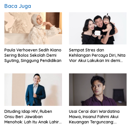
Baca Juga
Paula Verhoeven Sedih Kiano
Sempat Stres dan
Sering Bolos Sekolah Demi
Kehilangan Percaya Diri, Nita
Syuting, Singgung Pendidikan
Vior Akui Lakukan Ini demi
Bahagia Lagi
Dituding Idap HIV, Ruben
Usai Cerai dari Wardatina
Onsu Beri Jawaban
Mawa, Insanul Fahmi Akui
Menohok: Lah Itu Anak Lahir
Keuangan Terguncang:
dari Mana?
Ngaruh ke Ekonomi Juga