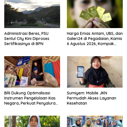
Administrasi Beres, PSU
Harga Emas Antam, UBS, dan
Sentul City Kini Diproses
Galeri24 di Pegadaian, Kamis
Sertifikasinya di BPN
6 Agustus 2026, Kompak
Meroket
BRI Dukung Optimalisasi
Sumiyem: Mobile JKN
Instrumen Pengelolaan Kas
Permudah Akses Layanan
Negara, Perkuat Penyaluran
Kesehatan
Kredit Berkualitas untuk
Mendorong Sektor Riil