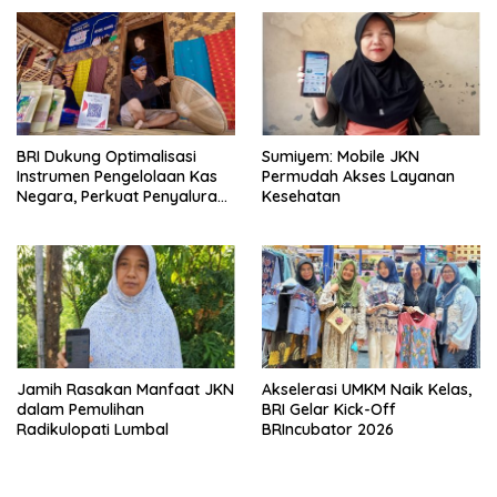
BRI Dukung Optimalisasi
Sumiyem: Mobile JKN
Instrumen Pengelolaan Kas
Permudah Akses Layanan
Negara, Perkuat Penyaluran
Kesehatan
Kredit Berkualitas untuk
Mendorong Sektor Riil
Jamih Rasakan Manfaat JKN
Akselerasi UMKM Naik Kelas,
dalam Pemulihan
BRI Gelar Kick-Off
Radikulopati Lumbal
BRIncubator 2026