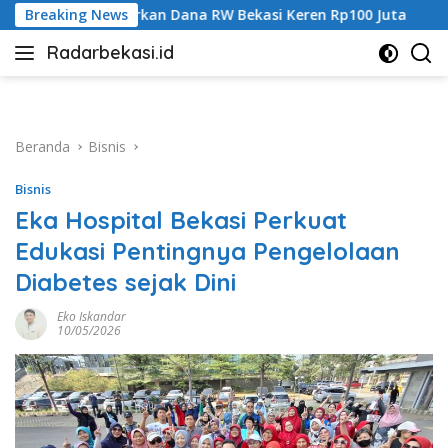
Langsung
Bekasi Keren Rp100 Juta
Breaking News
ke
Radarbekasi.id
konten
Berita
Bekasi
Nomor
Satu
Beranda
Bisnis
Bisnis
Eka Hospital Bekasi Perkuat
Edukasi Pentingnya Pengelolaan
Diabetes sejak Dini
Eko Iskandar
10/05/2026