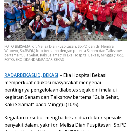
FOTO BERSAMA: dr. Melisa Diah Puspitasari, Sp.PD dan dr. Hendra
Wibowo, Sp.BVE(K) foto bersama dengan peserta Senam dan Talkshow
bertema “Gula Sehat, Kaki Selamat” di Eka Hospital Bekasi, Minggu (10/5).
FOTO: EKO ISKANDAR/RADAR BEKASI
RADARBEKASI.ID, BEKASI
– Eka Hospital Bekasi
memperkuat edukasi masyarakat mengenai
pentingnya pengelolaan diabetes sejak dini melalui
kegiatan Senam dan Talkshow bertema “Gula Sehat,
Kaki Selamat” pada Minggu (10/5).
Kegiatan tersebut menghadirkan dua dokter spesialis
penyakit dalam, yakni dr. Melisa Diah Puspitasari, Sp.PD